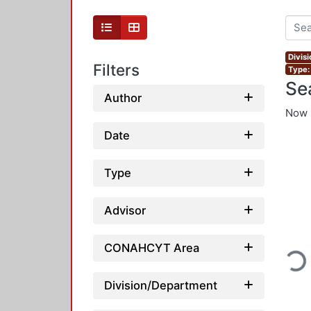
Divis
Filters
Type:
Se
Author
Now 
Date
Type
Advisor
CONAHCYT Area
Loading.
Division/Department