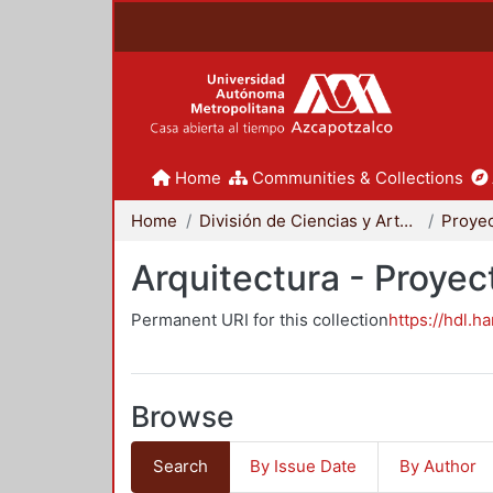
Home
Communities & Collections
Home
División de Ciencias y Artes para el Diseño
Arquitectura - Proyec
Permanent URI for this collection
https://hdl.h
Browse
Search
By Issue Date
By Author