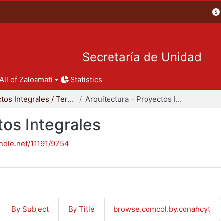
Secretaría de Unidad
All of Zaloamati
Statistics
Proyectos Integrales / Terminales - Licenciatura
Arquitectura - Proyectos Integrales
tos Integrales
andle.net/11191/9754
By Subject
By Title
browse.comcol.by.conahcyt