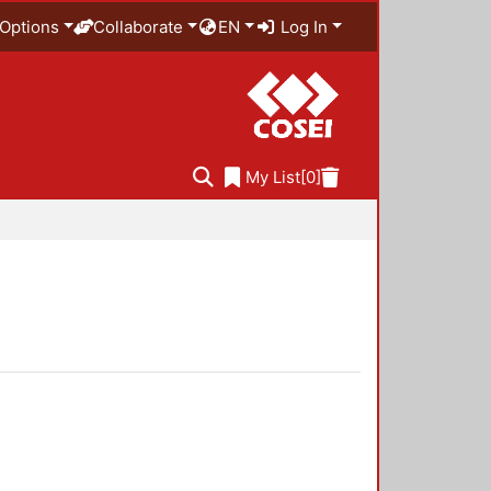
Options
Collaborate
EN
Log In
My List
[0]