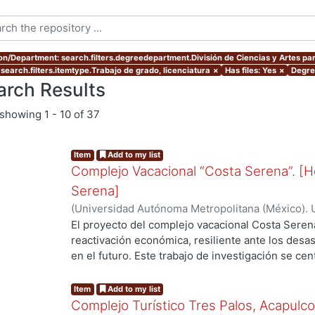
ion/Department: search.filters.degreedepartment.División de Ciencias y Artes par
 search.filters.itemtype.Trabajo de grado, licenciatura
×
Has files: Yes
×
Degree
arch Results
showing
1 - 10 of 37
Item
Add to my list
Complejo Vacacional “Costa Serena”. [H
Serena]
(
Universidad Autónoma Metropolitana (México). 
Bohorquez Cruz, Frida
;
Martínez Rojas, Arantza L
El proyecto del complejo vacacional Costa Seren
reactivación económica, resiliente ante los desa
en el futuro. Este trabajo de investigación se cen
..
complejo, del Hotel Boutique “Natura Serena” se 
arquitectónicos del proyecto hotelero, los cuales
Item
Add to my list
proceso de diseño desarrollado a lo largo del tr
Complejo Turístico Tres Palos, Acapulc