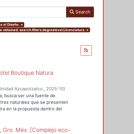
Search
a el Diseño.
×
 obtained: search.filters.degreelevel.Licenciatura.
×
otel Boutique Natura
Unidad Azcapotzalco.
,
2025-10
)
orelei
;
Silva Nuñez, Ximena
a, busca ser una fuente de
stres naturales que se presenten
tra en la propuesta dentro del
incluyen los planos
 representan la materialización del
abajo. Cada plano expone la
o, Gro. Méx. [Complejo eco-