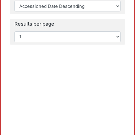
Results per page
Load
Load