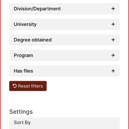
Load
Division/Department
University
Degree obtained
Program
Load
Has files
Reset filters
Settings
Load
Sort By