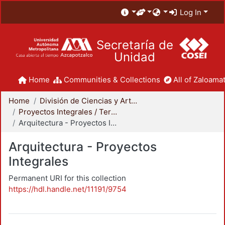
Log In
Secretaría de
Unidad
Home
Communities & Collections
All of Zaloamat
Home
División de Ciencias y Artes para el Diseño
Proyectos Integrales / Terminales - Licenciatura
Arquitectura - Proyectos Integrales
Arquitectura - Proyectos
Integrales
Permanent URI for this collection
https://hdl.handle.net/11191/9754