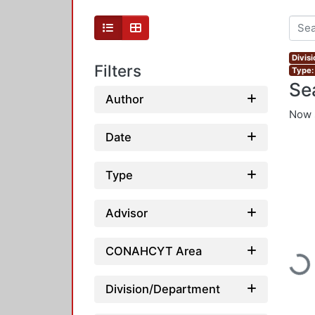
Divis
Filters
Type:
Se
Author
Now 
Date
Type
Advisor
CONAHCYT Area
Loading...
Division/Department