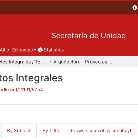
Secretaría de Unidad
All of Zaloamati
Statistics
Proyectos Integrales / Terminales - Licenciatura
Arquitectura - Proyectos Integrales
tos Integrales
andle.net/11191/9754
By Subject
By Title
browse.comcol.by.conahcyt