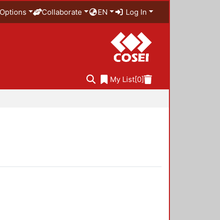
Options
Collaborate
EN
Log In
My List
[0]