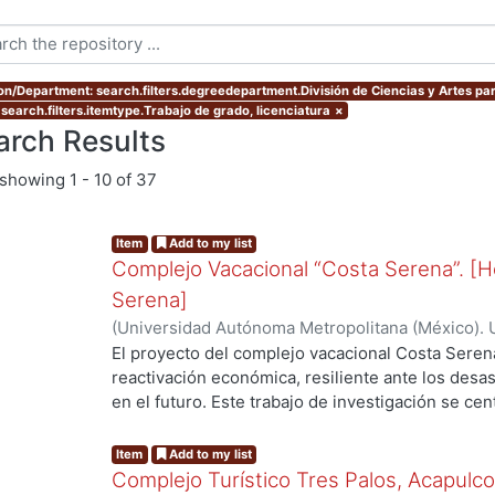
ion/Department: search.filters.degreedepartment.División de Ciencias y Artes par
 search.filters.itemtype.Trabajo de grado, licenciatura
×
arch Results
showing
1 - 10 of 37
Item
Add to my list
Complejo Vacacional “Costa Serena”. [H
Serena]
(
Universidad Autónoma Metropolitana (México). 
Bohorquez Cruz, Frida
;
Martínez Rojas, Arantza L
El proyecto del complejo vacacional Costa Seren
reactivación económica, resiliente ante los desa
en el futuro. Este trabajo de investigación se cen
complejo, del Hotel Boutique “Natura Serena” se 
arquitectónicos del proyecto hotelero, los cuales
Item
Add to my list
proceso de diseño desarrollado a lo largo del tr
Complejo Turístico Tres Palos, Acapulc