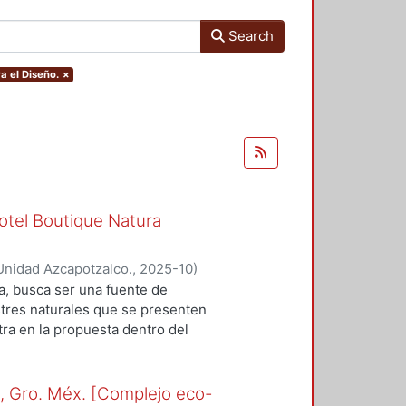
Search
a el Diseño.
×
otel Boutique Natura
Unidad Azcapotzalco.
,
2025-10
)
orelei
;
Silva Nuñez, Ximena
a, busca ser una fuente de
stres naturales que se presenten
tra en la propuesta dentro del
incluyen los planos
 representan la materialización del
abajo. Cada plano expone la
o, Gro. Méx. [Complejo eco-