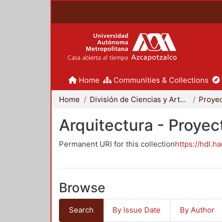
Home
Communities & Collections
Home
División de Ciencias y Artes para el Diseño
Arquitectura - Proyec
Permanent URI for this collection
https://hdl.h
Browse
Search
By Issue Date
By Author