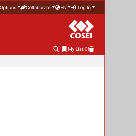
Options
Collaborate
EN
Log In
My List
[0]