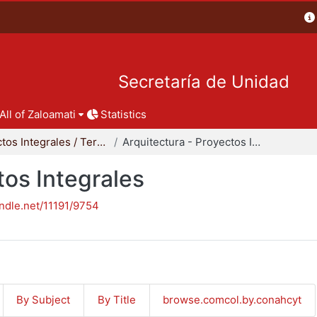
Secretaría de Unidad
All of Zaloamati
Statistics
Proyectos Integrales / Terminales - Licenciatura
Arquitectura - Proyectos Integrales
tos Integrales
andle.net/11191/9754
By Subject
By Title
browse.comcol.by.conahcyt