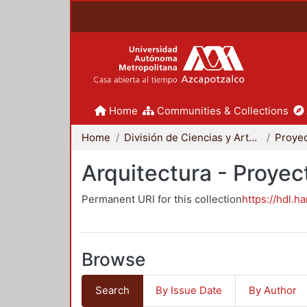
Home
Communities & Collections
Home
División de Ciencias y Artes para el Diseño
Arquitectura - Proyec
Permanent URI for this collection
https://hdl.h
Browse
Search
By Issue Date
By Author