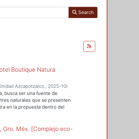
Search
otel Boutique Natura
Unidad Azcapotzalco.
,
2025-10
)
orelei
;
Silva Nuñez, Ximena
a, busca ser una fuente de
stres naturales que se presenten
tra en la propuesta dentro del
incluyen los planos
 representan la materialización del
abajo. Cada plano expone la
o, Gro. Méx. [Complejo eco-
ntas áreas que conforman el hotel,