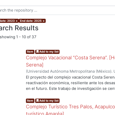
 date: 2023
×
End date: 2025
×
arch Results
showing
1 - 10 of 37
Item
Add to my list
Complejo Vacacional “Costa Serena”. [H
Serena]
(
Universidad Autónoma Metropolitana (México). 
Bohorquez Cruz, Frida
;
Martínez Rojas, Arantza L
El proyecto del complejo vacacional Costa Seren
reactivación económica, resiliente ante los desa
en el futuro. Este trabajo de investigación se cen
complejo, del Hotel Boutique “Natura Serena” se 
arquitectónicos del proyecto hotelero, los cuales
Item
Add to my list
proceso de diseño desarrollado a lo largo del tr
Complejo Turístico Tres Palos, Acapulc
organización y distribución espacial de las disti
turístico Amaréa]