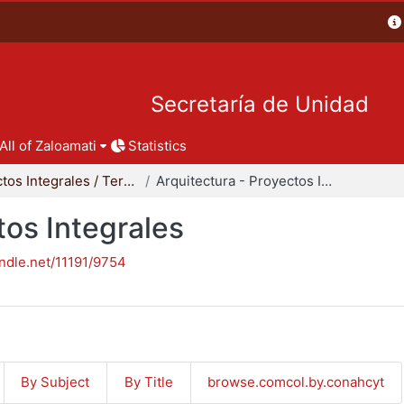
Secretaría de Unidad
All of Zaloamati
Statistics
Proyectos Integrales / Terminales - Licenciatura
Arquitectura - Proyectos Integrales
tos Integrales
andle.net/11191/9754
By Subject
By Title
browse.comcol.by.conahcyt