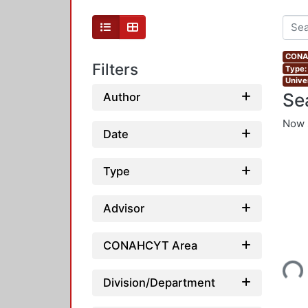
CONAH
Filters
Type:
Unive
Se
Author
Now 
Date
Type
Advisor
Loading...
CONAHCYT Area
Division/Department