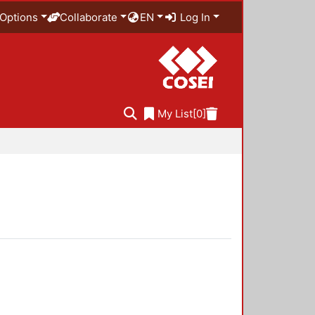
Options
Collaborate
EN
Log In
My List
[0]