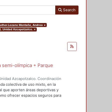
Search
.author.Lozano Montaño, Andrea
×
). Unidad Azcapotzalco.
×
a semi-olímpica + Parque
Unidad Azcapotzalco. Coordinación
ontaño, Andrea
da colectiva de uso mixto, en la
al que aporten áreas deportivas y
como ofrecer espacios seguros para
n la intención de aprovechar zonas
condiciones de vivienda de la zona,
do en el contexto que rodea al