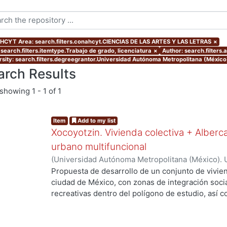
CYT Area: search.filters.conahcyt.CIENCIAS DE LAS ARTES Y LAS LETRAS
×
 search.filters.itemtype.Trabajo de grado, licenciatura
×
Author: search.filters
rsity: search.filters.degreegrantor.Universidad Autónoma Metropolitana (México
arch Results
showing
1 - 1 of 1
Item
Add to my list
Xocoyotzin. Vivienda colectiva + Alberc
urbano multifuncional
(
Universidad Autónoma Metropolitana (México). 
de Servicios de Información.
,
2023-10
)
Lozano M
Propuesta de desarrollo de un conjunto de vivien
ciudad de México, con zonas de integración soci
recreativas dentro del polígono de estudio, así 
crecimiento y beneficio de la población, esto co
con potencial de desarrollo urbano, mejorar las 
y reactivar las interacciones sociales intervinien