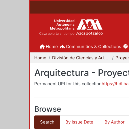
Home
Communities & Collections
Home
División de Ciencias y Artes para el Diseño
Arquitectura - Proyec
Permanent URI for this collection
https://hdl.h
Browse
Search
By Issue Date
By Author