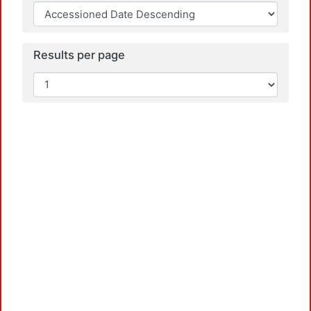
Load
Results per page
Load