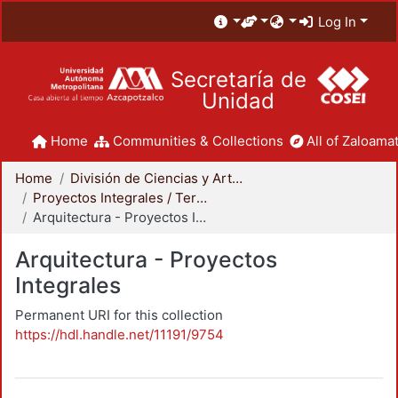
Log In
Secretaría de
Unidad
Home
Communities & Collections
All of Zaloamat
Home
División de Ciencias y Artes para el Diseño
Proyectos Integrales / Terminales - Licenciatura
Arquitectura - Proyectos Integrales
Arquitectura - Proyectos
Integrales
Permanent URI for this collection
https://hdl.handle.net/11191/9754