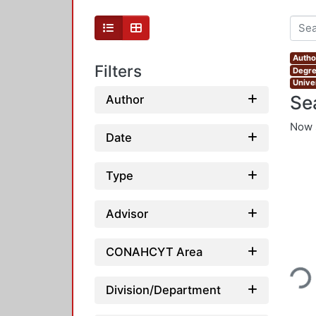
Autho
Filters
Degre
Unive
Se
Author
Now 
Date
Type
Advisor
Loading
CONAHCYT Area
Division/Department