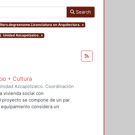
Search
ilters.degreename.Licenciatura en Arquitectura.
×
). Unidad Azcapotzalco.
×
cio + Cultura
Unidad Azcapotzalco. Coordinación
Rivero, Yesenia
;
Salvador Ramírez,
a vivienda social con
 El proyecto se compone de un par
El equipamiento considera un
io comercial básico que contribuya
al. Con este proyecto se busca
uible además de incluir espacios
re vehículos, ciclistas y peatones.