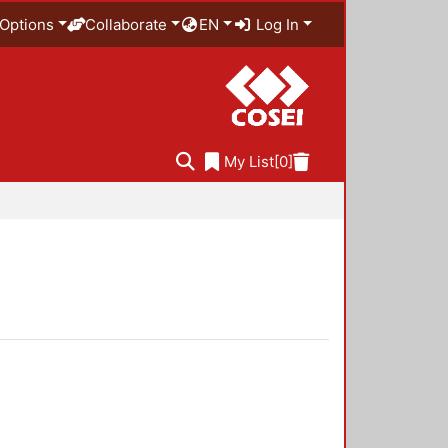
Options
Collaborate
EN
Log In
My List
[0]