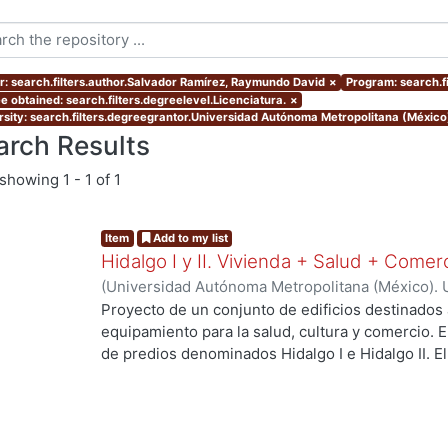
r: search.filters.author.Salvador Ramírez, Raymundo David
×
Program: search.f
e obtained: search.filters.degreelevel.Licenciatura.
×
rsity: search.filters.degreegrantor.Universidad Autónoma Metropolitana (México
arch Results
showing
1 - 1 of 1
Item
Add to my list
Hidalgo I y II. Vivienda + Salud + Comer
(
Universidad Autónoma Metropolitana (México). 
de Servicios de Información.
,
2023-10
)
Escalona 
Proyecto de un conjunto de edificios destinados 
Raymundo David
equipamiento para la salud, cultura y comercio.
...
de predios denominados Hidalgo I e Hidalgo II. 
centro de salud urbano, un planetario y un espac
a los habitantes del proyecto y público en gener
resolver el deterioro y escasez de vivienda aseq
verdes, áreas sociales, y mejorar la movilidad ent