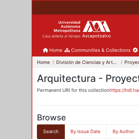
Home
Communities & Collections
Home
División de Ciencias y Artes para el Diseño
Arquitectura - Proyec
Permanent URI for this collection
https://hdl.h
Browse
Search
By Issue Date
By Author