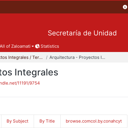
Secretaría de Unidad
All of Zaloamati
Statistics
Proyectos Integrales / Terminales - Licenciatura
Arquitectura - Proyectos Integrales
tos Integrales
andle.net/11191/9754
By Subject
By Title
browse.comcol.by.conahcyt