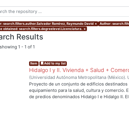
r: search.filters.author.Salvador Ramírez, Raymundo David
×
Author: search.fil
e obtained: search.filters.degreelevel.Licenciatura.
×
arch Results
showing
1 - 1 of 1
Item
Add to my list
Hidalgo I y II. Vivienda + Salud + Comer
(
Universidad Autónoma Metropolitana (México). 
de Servicios de Información.
,
2023-10
)
Escalona 
Proyecto de un conjunto de edificios destinados 
Raymundo David
equipamiento para la salud, cultura y comercio.
de predios denominados Hidalgo I e Hidalgo II. 
centro de salud urbano, un planetario y un espac
a los habitantes del proyecto y público en gener
resolver el deterioro y escasez de vivienda aseq
verdes, áreas sociales, y mejorar la movilidad ent