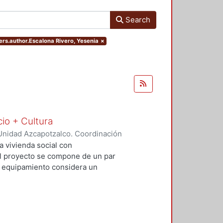
Search
ters.author.Escalona Rivero, Yesenia
×
cio + Cultura
Unidad Azcapotzalco. Coordinación
Rivero, Yesenia
;
Salvador Ramírez,
a vivienda social con
 El proyecto se compone de un par
El equipamiento considera un
io comercial básico que contribuya
al. Con este proyecto se busca
uible además de incluir espacios
re vehículos, ciclistas y peatones.