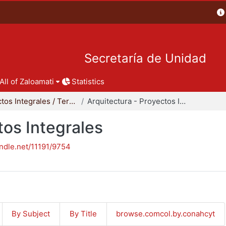
Secretaría de Unidad
All of Zaloamati
Statistics
Proyectos Integrales / Terminales - Licenciatura
Arquitectura - Proyectos Integrales
tos Integrales
andle.net/11191/9754
By Subject
By Title
browse.comcol.by.conahcyt