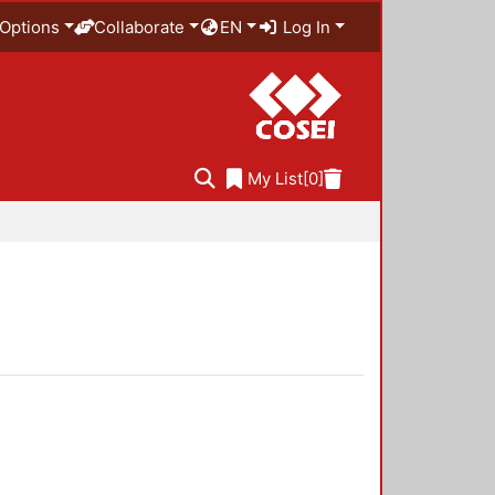
Options
Collaborate
EN
Log In
My List
[0]