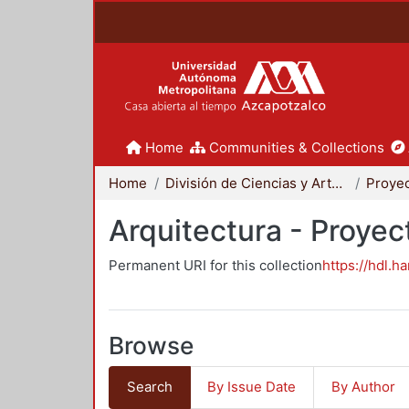
Home
Communities & Collections
Home
División de Ciencias y Artes para el Diseño
Arquitectura - Proyec
Permanent URI for this collection
https://hdl.h
Browse
Search
By Issue Date
By Author