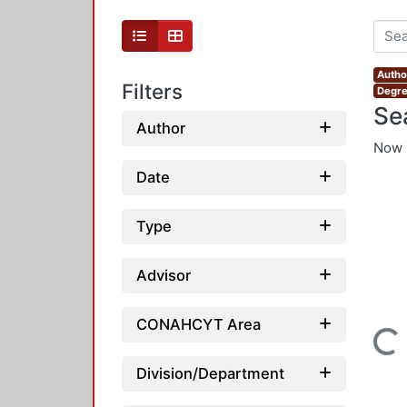
Autho
Filters
Degre
Se
Author
Now 
Date
Type
Advisor
CONAHCYT Area
Loading...
Division/Department