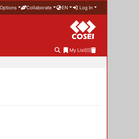
Options
Collaborate
EN
Log In
My List
[0]