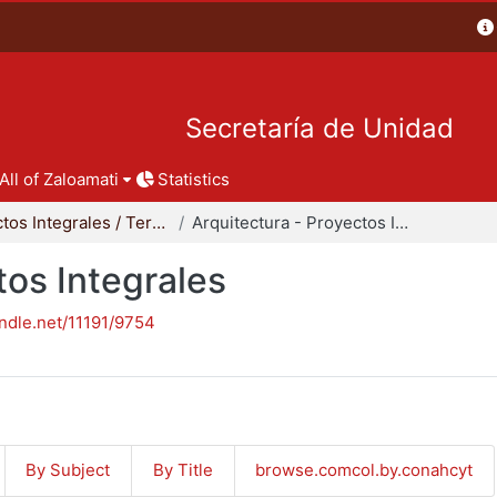
Secretaría de Unidad
All of Zaloamati
Statistics
Proyectos Integrales / Terminales - Licenciatura
Arquitectura - Proyectos Integrales
tos Integrales
andle.net/11191/9754
By Subject
By Title
browse.comcol.by.conahcyt