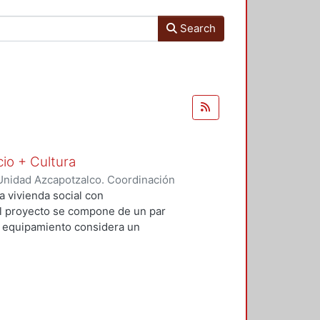
Search
cio + Cultura
Unidad Azcapotzalco. Coordinación
Rivero, Yesenia
;
Salvador Ramírez,
a vivienda social con
 El proyecto se compone de un par
El equipamiento considera un
io comercial básico que contribuya
al. Con este proyecto se busca
uible además de incluir espacios
re vehículos, ciclistas y peatones.