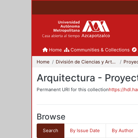
Home
Communities & Collections
Home
División de Ciencias y Artes para el Diseño
Arquitectura - Proyec
Permanent URI for this collection
https://hdl.h
Browse
Search
By Issue Date
By Author