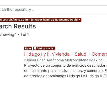
r: search.filters.author.Salvador Ramírez, Raymundo David
×
arch Results
showing
1 - 1 of 1
Item
Add to my list
Hidalgo I y II. Vivienda + Salud + Comer
(
Universidad Autónoma Metropolitana (México). 
de Servicios de Información.
,
2023-10
)
Escalona 
Proyecto de un conjunto de edificios destinados 
Raymundo David
equipamiento para la salud, cultura y comercio.
de predios denominados Hidalgo I e Hidalgo II. 
centro de salud urbano, un planetario y un espac
..
a los habitantes del proyecto y público en gener
resolver el deterioro y escasez de vivienda aseq
verdes, áreas sociales, y mejorar la movilidad ent