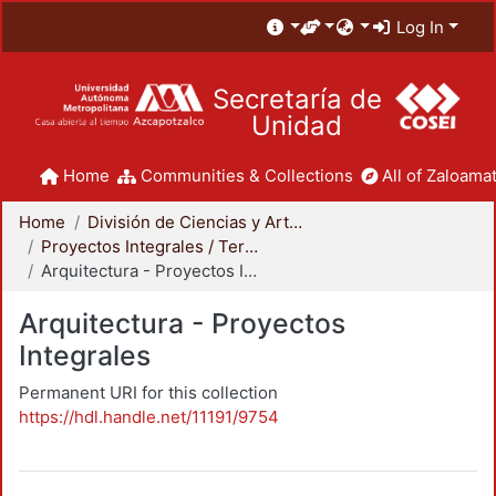
Log In
Secretaría de
Unidad
Home
Communities & Collections
All of Zaloamat
Home
División de Ciencias y Artes para el Diseño
Proyectos Integrales / Terminales - Licenciatura
Arquitectura - Proyectos Integrales
Arquitectura - Proyectos
Integrales
Permanent URI for this collection
https://hdl.handle.net/11191/9754