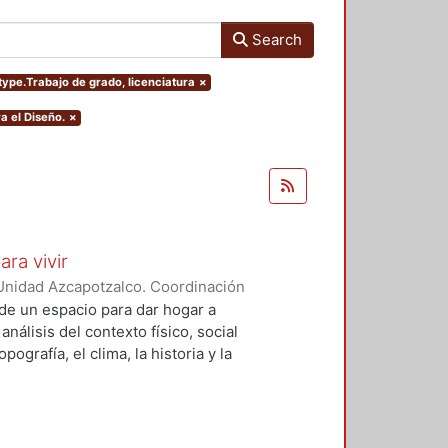
Search
mtype.Trabajo de grado, licenciatura
×
a el Diseño.
×
ara vivir
Unidad Azcapotzalco. Coordinación
 Cruz, Claudia Alondra
;
Arce
de un espacio para dar hogar a
l
análisis del contexto físico, social
ografía, el clima, la historia y la
concepto arquitectónico que
y a las expectativas de los
presentarán los diferentes procesos
aron a cabo para materializar este