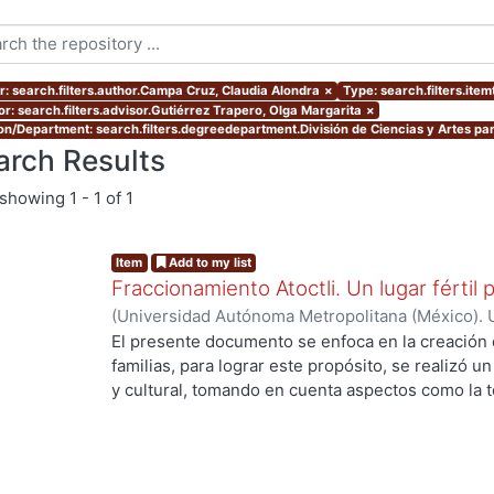
r: search.filters.author.Campa Cruz, Claudia Alondra
×
Type: search.filters.ite
or: search.filters.advisor.Gutiérrez Trapero, Olga Margarita
×
ion/Department: search.filters.degreedepartment.División de Ciencias y Artes par
arch Results
showing
1 - 1 of 1
Item
Add to my list
Fraccionamiento Atoctli. Un lugar fértil p
(
Universidad Autónoma Metropolitana (México). 
de Servicios de Información.
,
2023-06-30
)
Campa
El presente documento se enfoca en la creación 
Lozada, Jazmín Adriana
;
Chávez Jiménez, Mariso
familias, para lograr este propósito, se realizó un 
y cultural, tomando en cuenta aspectos como la top
cultura local. A partir de ello, se desarrolló un 
responde a las necesidades específicas del lugar 
usuarios finales. A lo largo de este informe, se 
de investigación, diseño y desarrollo que se llev