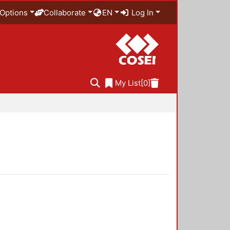
Options
Collaborate
EN
Log In
My List
[0]