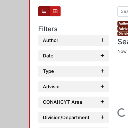
Autho
Filters
Advis
Divis
Se
Author
Now 
Date
Type
Advisor
CONAHCYT Area
Loading...
Division/Department