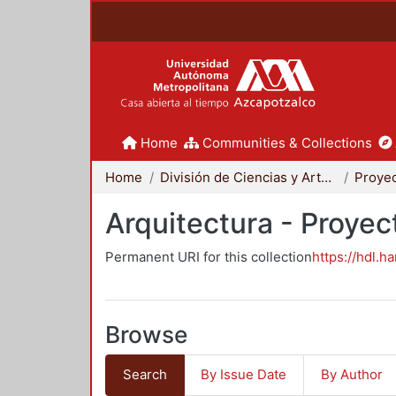
Home
Communities & Collections
Home
División de Ciencias y Artes para el Diseño
Arquitectura - Proyec
Permanent URI for this collection
https://hdl.h
Browse
Search
By Issue Date
By Author