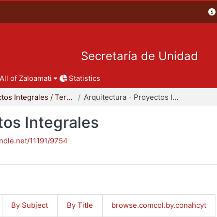
Secretaría de Unidad
All of Zaloamati
Statistics
Proyectos Integrales / Terminales - Licenciatura
Arquitectura - Proyectos Integrales
tos Integrales
andle.net/11191/9754
By Subject
By Title
browse.comcol.by.conahcyt