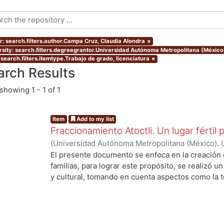
r: search.filters.author.Campa Cruz, Claudia Alondra
×
rsity: search.filters.degreegrantor.Universidad Autónoma Metropolitana (México
 search.filters.itemtype.Trabajo de grado, licenciatura
×
arch Results
showing
1 - 1 of 1
Item
Add to my list
Fraccionamiento Atoctli. Un lugar fértil p
(
Universidad Autónoma Metropolitana (México). 
de Servicios de Información.
,
2023-06-30
)
Campa
El presente documento se enfoca en la creación 
Lozada, Jazmín Adriana
;
Chávez Jiménez, Mariso
familias, para lograr este propósito, se realizó un 
y cultural, tomando en cuenta aspectos como la top
cultura local. A partir de ello, se desarrolló un 
responde a las necesidades específicas del lugar 
usuarios finales. A lo largo de este informe, se 
de investigación, diseño y desarrollo que se llev