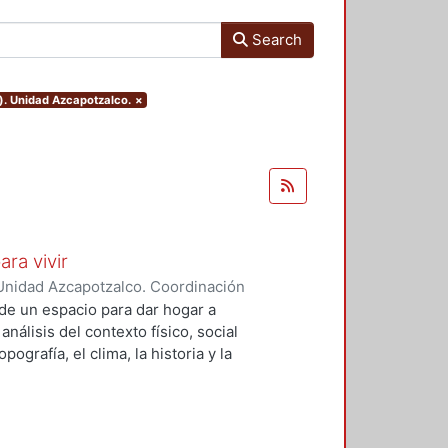
Search
). Unidad Azcapotzalco.
×
ara vivir
Unidad Azcapotzalco. Coordinación
 Cruz, Claudia Alondra
;
Arce
de un espacio para dar hogar a
l
análisis del contexto físico, social
ografía, el clima, la historia y la
concepto arquitectónico que
y a las expectativas de los
presentarán los diferentes procesos
aron a cabo para materializar este