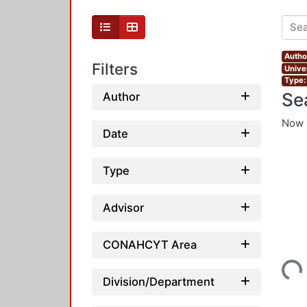
Autho
Filters
Unive
Type:
Se
Author
Now 
Date
Type
Advisor
CONAHCYT Area
Loading...
Division/Department