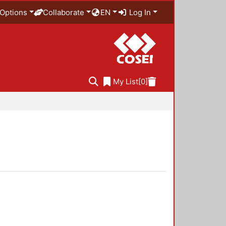
Options
Collaborate
EN
Log In
My List
[0]