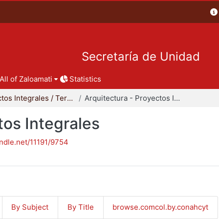
Secretaría de Unidad
All of Zaloamati
Statistics
Proyectos Integrales / Terminales - Licenciatura
Arquitectura - Proyectos Integrales
tos Integrales
andle.net/11191/9754
By Subject
By Title
browse.comcol.by.conahcyt