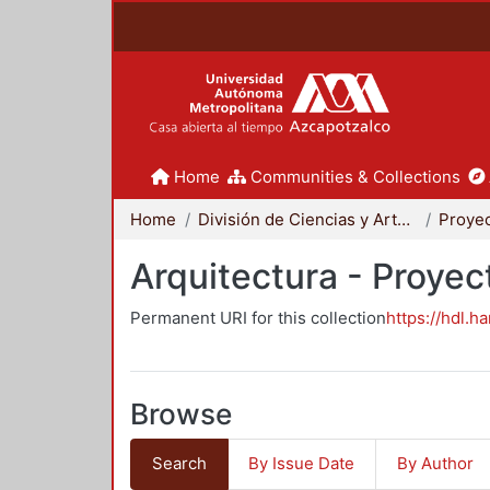
Home
Communities & Collections
Home
División de Ciencias y Artes para el Diseño
Arquitectura - Proyec
Permanent URI for this collection
https://hdl.h
Browse
Search
By Issue Date
By Author