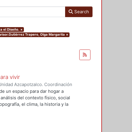
Search
a el Diseño.
×
dvisor.Gutiérrez Trapero, Olga Margarita
×
ara vivir
Unidad Azcapotzalco. Coordinación
 Cruz, Claudia Alondra
;
Arce
de un espacio para dar hogar a
l
análisis del contexto físico, social
ografía, el clima, la historia y la
concepto arquitectónico que
y a las expectativas de los
presentarán los diferentes procesos
aron a cabo para materializar este