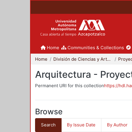
Home
Communities & Collections
Home
División de Ciencias y Artes para el Diseño
Arquitectura - Proyec
Permanent URI for this collection
https://hdl.h
Browse
Search
By Issue Date
By Author