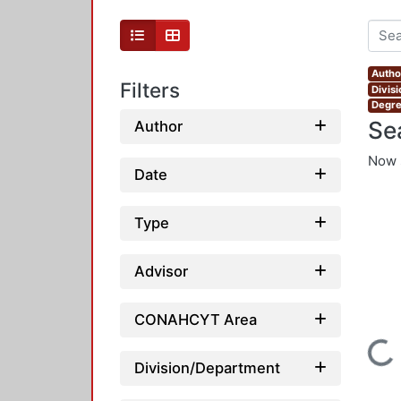
Autho
Filters
Divis
Degre
Se
Author
Now 
Date
Type
Advisor
CONAHCYT Area
Loading...
Division/Department