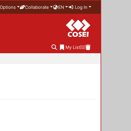
Options
Collaborate
EN
Log In
My List
[0]