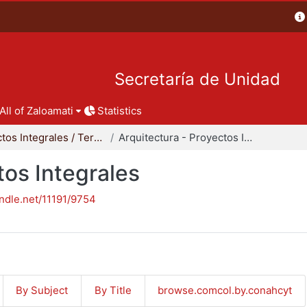
Secretaría de Unidad
All of Zaloamati
Statistics
Proyectos Integrales / Terminales - Licenciatura
Arquitectura - Proyectos Integrales
tos Integrales
andle.net/11191/9754
By Subject
By Title
browse.comcol.by.conahcyt