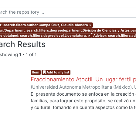
r: search.filters.author.Campa Cruz, Claudia Alondra
×
ion/Department: search.filters.degreedepartment.División de Ciencias y Artes par
e obtained: search.filters.degreelevel.Licenciatura.
×
Advisor: search.filters.a
arch Results
showing
1 - 1 of 1
Item
Add to my list
Fraccionamiento Atoctli. Un lugar fértil p
(
Universidad Autónoma Metropolitana (México). 
de Servicios de Información.
,
2023-06-30
)
Campa
El presente documento se enfoca en la creación 
Lozada, Jazmín Adriana
;
Chávez Jiménez, Mariso
familias, para lograr este propósito, se realizó un 
y cultural, tomando en cuenta aspectos como la top
cultura local. A partir de ello, se desarrolló un 
responde a las necesidades específicas del lugar 
usuarios finales. A lo largo de este informe, se 
de investigación, diseño y desarrollo que se llev