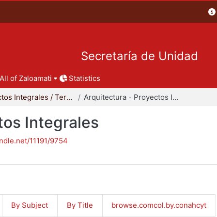
Secretaría de Unidad
All of Zaloamati
Statistics
Proyectos Integrales / Terminales - Licenciatura
Arquitectura - Proyectos Integrales
tos Integrales
andle.net/11191/9754
By Subject
By Title
browse.comcol.by.conahcyt