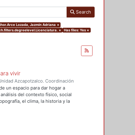
Search
uthor.Arce Lozada, Jazmín Adriana
×
h.filters.degreelevel.Licenciatura.
×
Has files: Yes
×
ara vivir
Unidad Azcapotzalco. Coordinación
 Cruz, Claudia Alondra
;
Arce
de un espacio para dar hogar a
l
análisis del contexto físico, social
ografía, el clima, la historia y la
concepto arquitectónico que
y a las expectativas de los
presentarán los diferentes procesos
aron a cabo para materializar este
llada, desde el análisis inicial