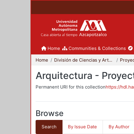
Home
Communities & Collections
Home
División de Ciencias y Artes para el Diseño
Arquitectura - Proyec
Permanent URI for this collection
https://hdl.h
Browse
Search
By Issue Date
By Author