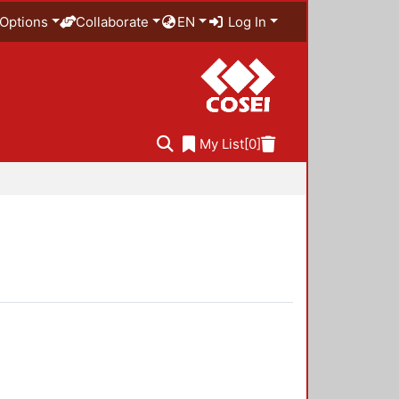
Options
Collaborate
EN
Log In
My List
[0]