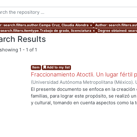
r: search.filters.author.Campa Cruz, Claudia Alondra
×
Author: search.filters.a
 search.filters.itemtype.Trabajo de grado, licenciatura
×
Degree obtained: searc
arch Results
showing
1 - 1 of 1
Item
Add to my list
Fraccionamiento Atoctli. Un lugar fértil p
(
Universidad Autónoma Metropolitana (México). 
de Servicios de Información.
,
2023-06-30
)
Campa
El presente documento se enfoca en la creación 
Lozada, Jazmín Adriana
;
Chávez Jiménez, Mariso
familias, para lograr este propósito, se realizó un 
y cultural, tomando en cuenta aspectos como la top
cultura local. A partir de ello, se desarrolló un 
responde a las necesidades específicas del lugar 
usuarios finales. A lo largo de este informe, se 
de investigación, diseño y desarrollo que se llev
proyecto. Cada etapa está abordada de manera deta