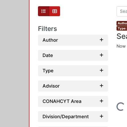
Autho
Filters
Type:
Se
Author
Now 
Date
Type
Advisor
CONAHCYT Area
Loading...
Division/Department