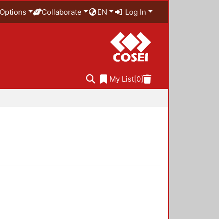
Options
Collaborate
EN
Log In
My List
[0]