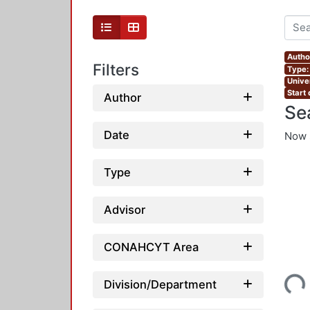
Autho
Filters
Type:
Unive
Start
Author
Se
Date
Now 
Type
Advisor
CONAHCYT Area
Loading...
Division/Department