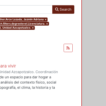
Search
uthor.Arce Lozada, Jazmín Adriana
×
h.filters.degreelevel.Licenciatura.
×
). Unidad Azcapotzalco.
×
ara vivir
Unidad Azcapotzalco. Coordinación
 Cruz, Claudia Alondra
;
Arce
de un espacio para dar hogar a
l
análisis del contexto físico, social
ografía, el clima, la historia y la
concepto arquitectónico que
y a las expectativas de los
presentarán los diferentes procesos