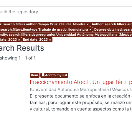
r: search.filters.author.Campa Cruz, Claudia Alondra
×
Author: search.filters.a
 search.filters.itemtype.Trabajo de grado, licenciatura
×
Degree obtained: searc
rsity: search.filters.degreegrantor.Universidad Autónoma Metropolitana (México
 date: 2023
×
End date: 2023
×
arch Results
showing
1 - 1 of 1
Item
Add to my list
Fraccionamiento Atoctli. Un lugar fértil p
(
Universidad Autónoma Metropolitana (México). 
de Servicios de Información.
,
2023-06-30
)
Campa
El presente documento se enfoca en la creación 
Lozada, Jazmín Adriana
;
Chávez Jiménez, Mariso
familias, para lograr este propósito, se realizó un 
y cultural, tomando en cuenta aspectos como la top
cultura local. A partir de ello, se desarrolló un 
responde a las necesidades específicas del lugar 
usuarios finales. A lo largo de este informe, se 