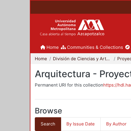
Home
Communities & Collections
Home
División de Ciencias y Artes para el Diseño
Arquitectura - Proyec
Permanent URI for this collection
https://hdl.h
Browse
Search
By Issue Date
By Author