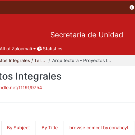
Secretaría de Unidad
All of Zaloamati
Statistics
Proyectos Integrales / Terminales - Licenciatura
Arquitectura - Proyectos Integrales
tos Integrales
andle.net/11191/9754
By Subject
By Title
browse.comcol.by.conahcyt