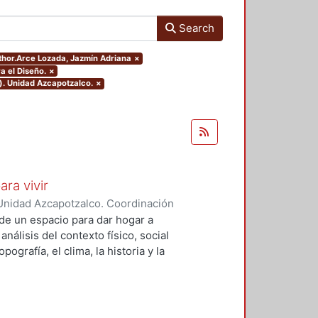
Search
uthor.Arce Lozada, Jazmín Adriana
×
a el Diseño.
×
). Unidad Azcapotzalco.
×
ara vivir
Unidad Azcapotzalco. Coordinación
 Cruz, Claudia Alondra
;
Arce
de un espacio para dar hogar a
l
análisis del contexto físico, social
ografía, el clima, la historia y la
concepto arquitectónico que
y a las expectativas de los
presentarán los diferentes procesos
aron a cabo para materializar este