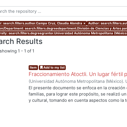
r: search.filters.author.Campa Cruz, Claudia Alondra
×
Author: search.filters.a
ion/Department: search.filters.degreedepartment.División de Ciencias y Artes par
rsity: search.filters.degreegrantor.Universidad Autónoma Metropolitana (México
arch Results
showing
1 - 1 of 1
Item
Add to my list
Fraccionamiento Atoctli. Un lugar fértil p
(
Universidad Autónoma Metropolitana (México). 
de Servicios de Información.
,
2023-06-30
)
Campa
El presente documento se enfoca en la creación 
Lozada, Jazmín Adriana
;
Chávez Jiménez, Mariso
familias, para lograr este propósito, se realizó un 
y cultural, tomando en cuenta aspectos como la top
cultura local. A partir de ello, se desarrolló un 
ng...
responde a las necesidades específicas del lugar 
usuarios finales. A lo largo de este informe, se 
de investigación, diseño y desarrollo que se llev