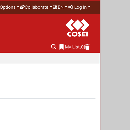
Options
Collaborate
EN
Log In
My List
[0]