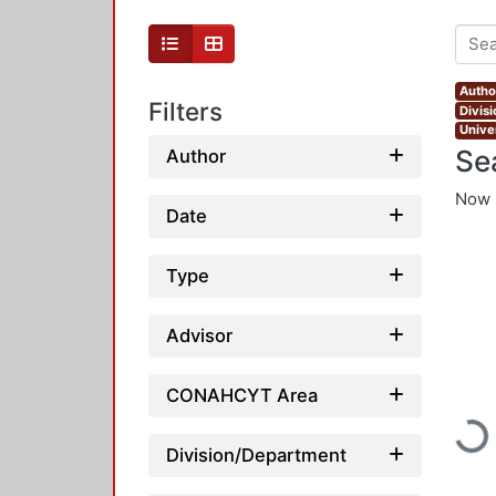
Autho
Filters
Divis
Unive
Se
Author
Now 
Date
Type
Advisor
CONAHCYT Area
Loadi
Division/Department