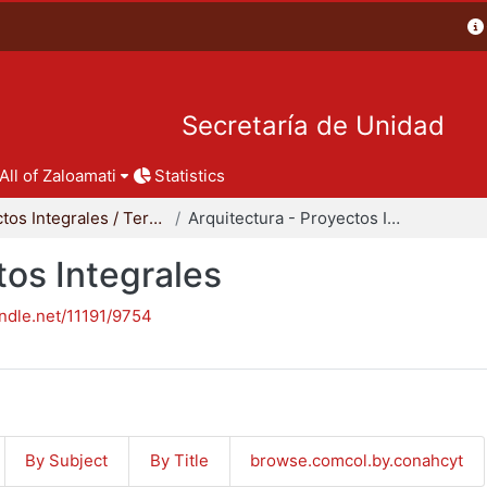
Secretaría de Unidad
All of Zaloamati
Statistics
Proyectos Integrales / Terminales - Licenciatura
Arquitectura - Proyectos Integrales
tos Integrales
andle.net/11191/9754
By Subject
By Title
browse.comcol.by.conahcyt