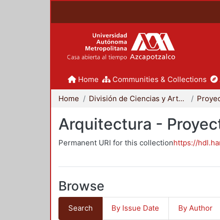
Home
Communities & Collections
Home
División de Ciencias y Artes para el Diseño
Arquitectura - Proyec
Permanent URI for this collection
https://hdl.h
Browse
Search
By Issue Date
By Author