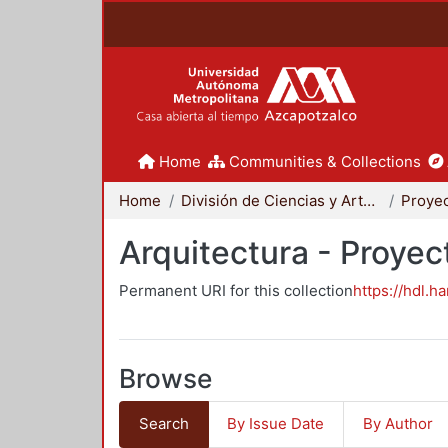
Home
Communities & Collections
Home
División de Ciencias y Artes para el Diseño
Arquitectura - Proyec
Permanent URI for this collection
https://hdl.h
Browse
Search
By Issue Date
By Author