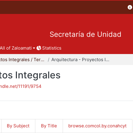
Secretaría de Unidad
All of Zaloamati
Statistics
Proyectos Integrales / Terminales - Licenciatura
Arquitectura - Proyectos Integrales
tos Integrales
andle.net/11191/9754
By Subject
By Title
browse.comcol.by.conahcyt