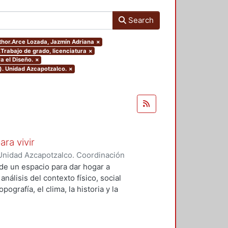
Search
uthor.Arce Lozada, Jazmín Adriana
×
.Trabajo de grado, licenciatura
×
a el Diseño.
×
). Unidad Azcapotzalco.
×
ara vivir
Unidad Azcapotzalco. Coordinación
 Cruz, Claudia Alondra
;
Arce
de un espacio para dar hogar a
l
análisis del contexto físico, social
ografía, el clima, la historia y la
concepto arquitectónico que
y a las expectativas de los
presentarán los diferentes procesos