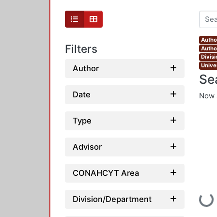
Autho
Filters
Autho
Divis
Unive
Author
Se
Date
Now 
Type
Advisor
CONAHCYT Area
Loading
Division/Department