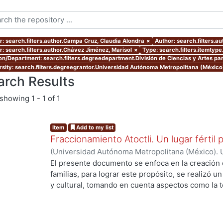
r: search.filters.author.Campa Cruz, Claudia Alondra
×
Author: search.filters.a
r: search.filters.author.Chávez Jiménez, Marisol
×
Type: search.filters.itemtype
ion/Department: search.filters.degreedepartment.División de Ciencias y Artes par
rsity: search.filters.degreegrantor.Universidad Autónoma Metropolitana (México
arch Results
showing
1 - 1 of 1
Item
Add to my list
Fraccionamiento Atoctli. Un lugar fértil p
(
Universidad Autónoma Metropolitana (México). 
de Servicios de Información.
,
2023-06-30
)
Campa
El presente documento se enfoca en la creación 
Lozada, Jazmín Adriana
;
Chávez Jiménez, Mariso
familias, para lograr este propósito, se realizó un 
y cultural, tomando en cuenta aspectos como la top
cultura local. A partir de ello, se desarrolló un 
...
responde a las necesidades específicas del lugar 
usuarios finales. A lo largo de este informe, se 