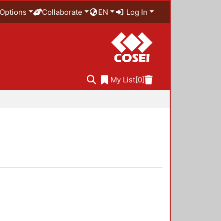
Options
Collaborate
EN
Log In
My List
[0]