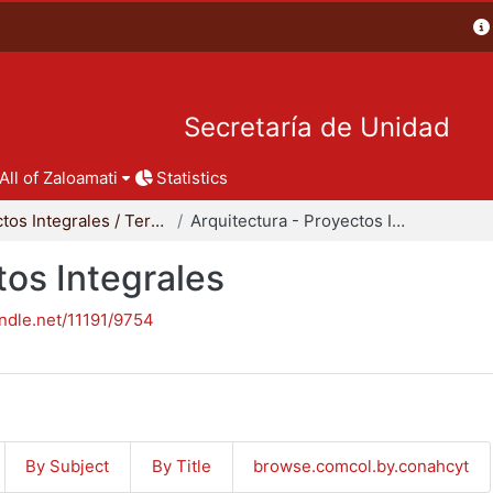
Secretaría de Unidad
All of Zaloamati
Statistics
Proyectos Integrales / Terminales - Licenciatura
Arquitectura - Proyectos Integrales
tos Integrales
andle.net/11191/9754
By Subject
By Title
browse.comcol.by.conahcyt