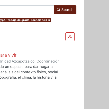
Search
mtype.Trabajo de grado, licenciatura
×
ara vivir
Unidad Azcapotzalco. Coordinación
 Cruz, Claudia Alondra
;
Arce
de un espacio para dar hogar a
l
análisis del contexto físico, social
ografía, el clima, la historia y la
concepto arquitectónico que
y a las expectativas de los
presentarán los diferentes procesos
aron a cabo para materializar este
llada, desde el análisis inicial