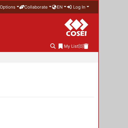
Options
Collaborate
EN
Log In
My List
[0]