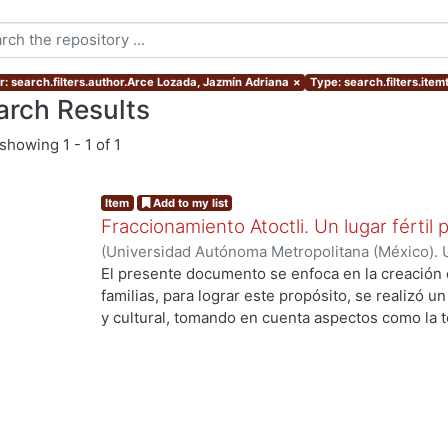
r: search.filters.author.Arce Lozada, Jazmín Adriana
×
Type: search.filters.ite
arch Results
showing
1 - 1 of 1
Item
Add to my list
Fraccionamiento Atoctli. Un lugar fértil p
(
Universidad Autónoma Metropolitana (México). 
de Servicios de Información.
,
2023-06-30
)
Campa
El presente documento se enfoca en la creación 
Lozada, Jazmín Adriana
;
Chávez Jiménez, Mariso
familias, para lograr este propósito, se realizó un 
y cultural, tomando en cuenta aspectos como la top
cultura local. A partir de ello, se desarrolló un 
responde a las necesidades específicas del lugar 
usuarios finales. A lo largo de este informe, se 
de investigación, diseño y desarrollo que se llev
proyecto. Cada etapa está abordada de manera deta