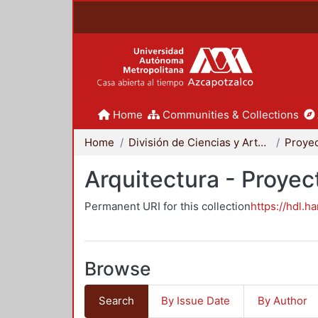
Home
Communities & Collections
Home
División de Ciencias y Artes para el Diseño
Arquitectura - Proyec
Permanent URI for this collection
https://hdl.h
Browse
Search
By Issue Date
By Author