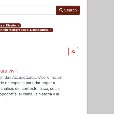
Search
a el Diseño.
×
h.filters.degreelevel.Licenciatura.
×
ara vivir
Unidad Azcapotzalco. Coordinación
 Cruz, Claudia Alondra
;
Arce
de un espacio para dar hogar a
l
análisis del contexto físico, social
ografía, el clima, la historia y la
concepto arquitectónico que
y a las expectativas de los
presentarán los diferentes procesos