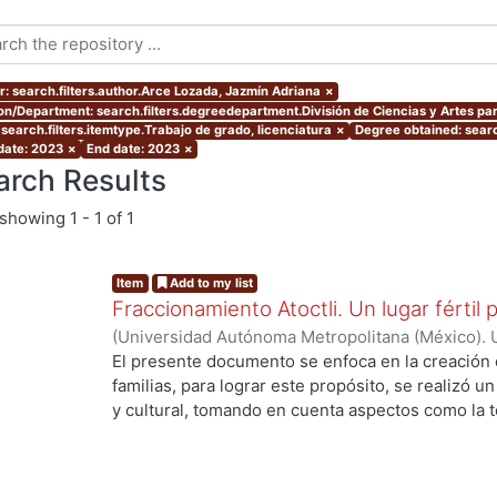
r: search.filters.author.Arce Lozada, Jazmín Adriana
×
ion/Department: search.filters.degreedepartment.División de Ciencias y Artes par
 search.filters.itemtype.Trabajo de grado, licenciatura
×
Degree obtained: searc
 date: 2023
×
End date: 2023
×
arch Results
showing
1 - 1 of 1
Item
Add to my list
Fraccionamiento Atoctli. Un lugar fértil p
(
Universidad Autónoma Metropolitana (México). 
de Servicios de Información.
,
2023-06-30
)
Campa
El presente documento se enfoca en la creación 
Lozada, Jazmín Adriana
;
Chávez Jiménez, Mariso
familias, para lograr este propósito, se realizó un 
y cultural, tomando en cuenta aspectos como la top
cultura local. A partir de ello, se desarrolló un 
responde a las necesidades específicas del lugar 
usuarios finales. A lo largo de este informe, se 