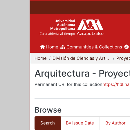
Home
Communities & Collections
Home
División de Ciencias y Artes para el Diseño
Arquitectura - Proyec
Permanent URI for this collection
https://hdl.h
Browse
Search
By Issue Date
By Author