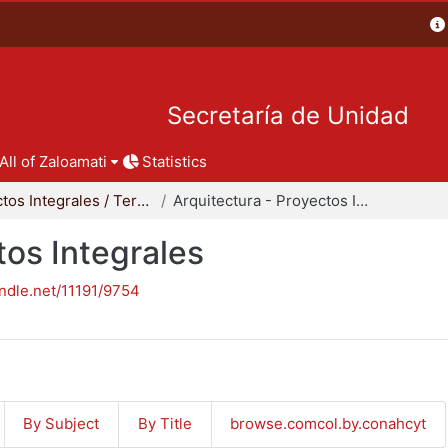
Secretaría de Unidad
All of Zaloamati
Statistics
Proyectos Integrales / Terminales - Licenciatura
Arquitectura - Proyectos Integrales
tos Integrales
andle.net/11191/9754
By Subject
By Title
browse.comcol.by.conahcyt