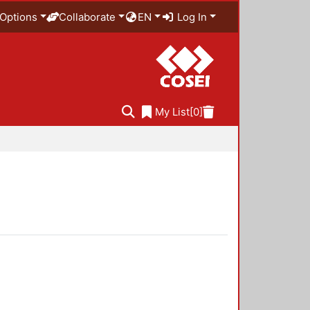
Options
Collaborate
EN
Log In
My List
[0]