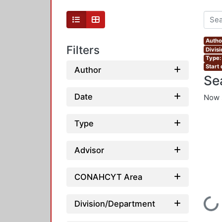
Autho
Filters
Divis
Type:
Start
Author
Se
Date
Now 
Type
Advisor
CONAHCYT Area
Loading...
Division/Department