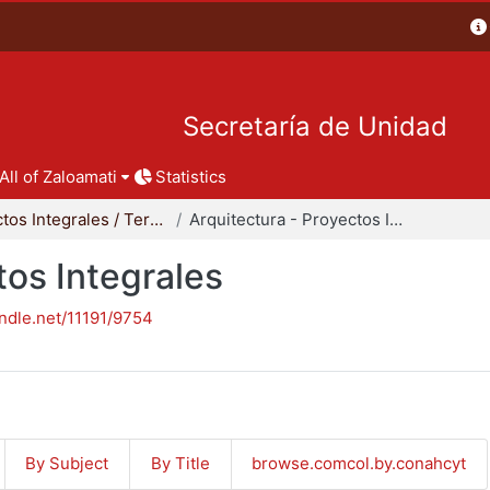
Secretaría de Unidad
All of Zaloamati
Statistics
Proyectos Integrales / Terminales - Licenciatura
Arquitectura - Proyectos Integrales
tos Integrales
andle.net/11191/9754
By Subject
By Title
browse.comcol.by.conahcyt