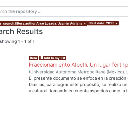
Start date: 2023
×
r: search.filters.author.Arce Lozada, Jazmín Adriana
×
arch Results
showing
1 - 1 of 1
Item
Add to my list
Fraccionamiento Atoctli. Un lugar fértil p
(
Universidad Autónoma Metropolitana (México). 
de Servicios de Información.
,
2023-06-30
)
Campa
El presente documento se enfoca en la creación 
Lozada, Jazmín Adriana
;
Chávez Jiménez, Mariso
familias, para lograr este propósito, se realizó un 
g...
y cultural, tomando en cuenta aspectos como la top
cultura local. A partir de ello, se desarrolló un 
responde a las necesidades específicas del lugar 
usuarios finales. A lo largo de este informe, se 
de investigación, diseño y desarrollo que se llev
proyecto. Cada etapa está abordada de manera deta