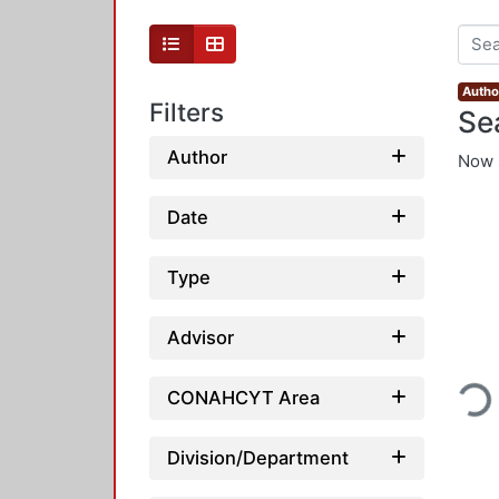
Autho
Filters
Se
Author
Now 
Date
Type
Advisor
Loadin
CONAHCYT Area
Division/Department