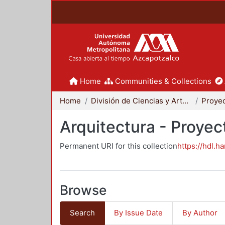
Home
Communities & Collections
Home
División de Ciencias y Artes para el Diseño
Arquitectura - Proyec
Permanent URI for this collection
https://hdl.h
Browse
Search
By Issue Date
By Author