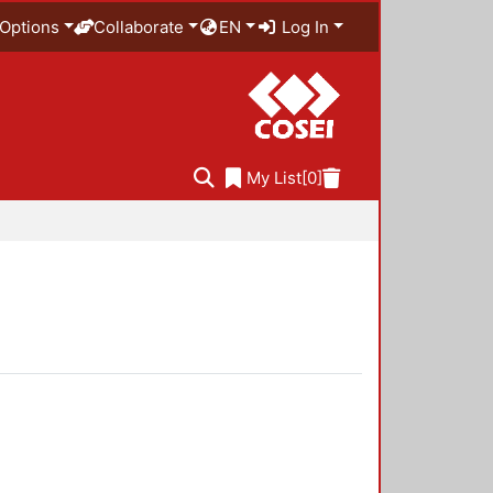
Options
Collaborate
EN
Log In
My List
[0]