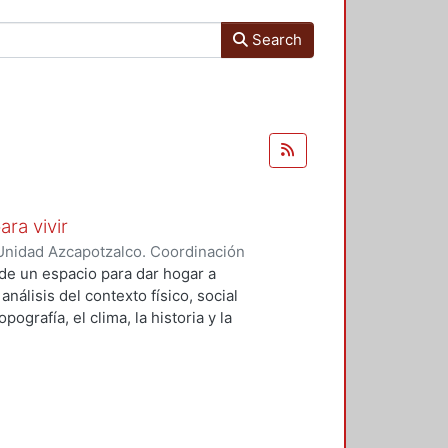
Search
ara vivir
Unidad Azcapotzalco. Coordinación
 Cruz, Claudia Alondra
;
Arce
de un espacio para dar hogar a
l
análisis del contexto físico, social
ografía, el clima, la historia y la
concepto arquitectónico que
y a las expectativas de los
presentarán los diferentes procesos
aron a cabo para materializar este
llada, desde el análisis inicial