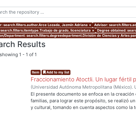
r: search.filters.author.Arce Lozada, Jazmín Adriana
×
Advisor: search.filters.
 search.filters.itemtype.Trabajo de grado, licenciatura
×
Degree obtained: searc
ion/Department: search.filters.degreedepartment.División de Ciencias y Artes par
arch Results
showing
1 - 1 of 1
Item
Add to my list
Fraccionamiento Atoctli. Un lugar fértil p
(
Universidad Autónoma Metropolitana (México). 
de Servicios de Información.
,
2023-06-30
)
Campa
El presente documento se enfoca en la creación 
Lozada, Jazmín Adriana
;
Chávez Jiménez, Mariso
familias, para lograr este propósito, se realizó un 
y cultural, tomando en cuenta aspectos como la top
cultura local. A partir de ello, se desarrolló un 
responde a las necesidades específicas del lugar 
usuarios finales. A lo largo de este informe, se 
de investigación, diseño y desarrollo que se llev