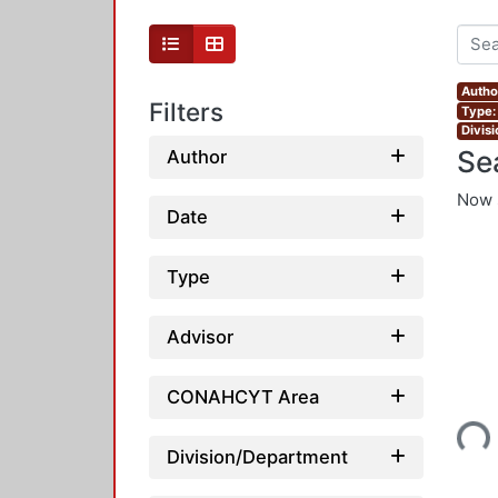
Autho
Filters
Type:
Divis
Se
Author
Now 
Date
Type
Advisor
Loading...
CONAHCYT Area
Division/Department