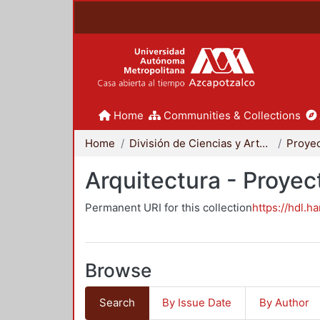
Home
Communities & Collections
Home
División de Ciencias y Artes para el Diseño
Arquitectura - Proyec
Permanent URI for this collection
https://hdl.h
Browse
Search
By Issue Date
By Author