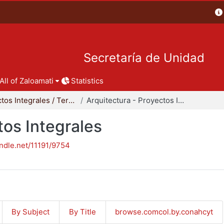
Secretaría de Unidad
All of Zaloamati
Statistics
Proyectos Integrales / Terminales - Licenciatura
Arquitectura - Proyectos Integrales
tos Integrales
andle.net/11191/9754
By Subject
By Title
browse.comcol.by.conahcyt