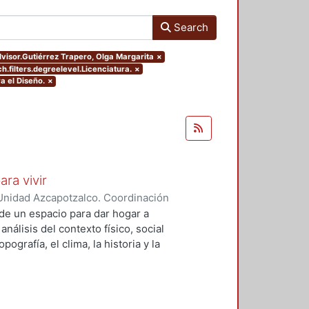
Search
advisor.Gutiérrez Trapero, Olga Margarita
×
h.filters.degreelevel.Licenciatura.
×
a el Diseño.
×
ara vivir
Unidad Azcapotzalco. Coordinación
 Cruz, Claudia Alondra
;
Arce
de un espacio para dar hogar a
l
análisis del contexto físico, social
ografía, el clima, la historia y la
concepto arquitectónico que
y a las expectativas de los
presentarán los diferentes procesos
aron a cabo para materializar este