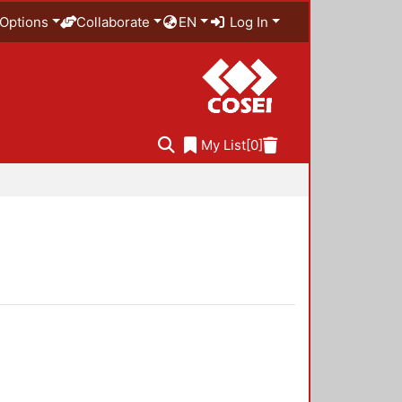
Options
Collaborate
EN
Log In
My List
[0]