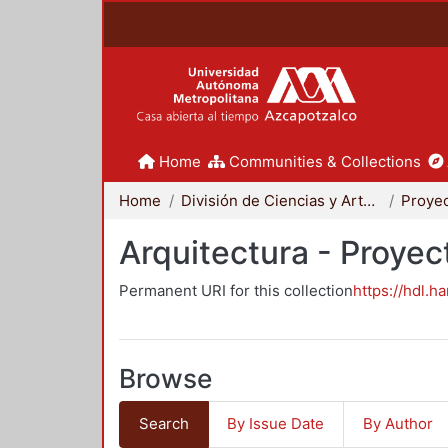
Home
Communities & Collections
Home
División de Ciencias y Artes para el Diseño
Arquitectura - Proyec
Permanent URI for this collection
https://hdl.h
Browse
Search
By Issue Date
By Author