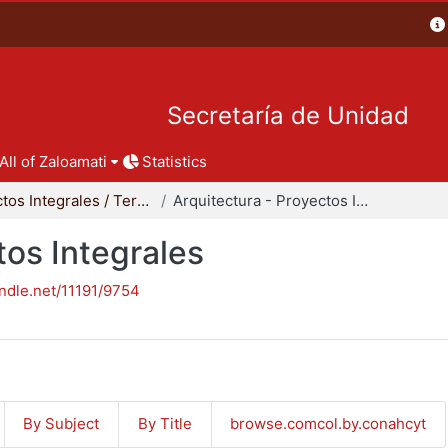
Secretaría de Unidad
All of Zaloamati
Statistics
Proyectos Integrales / Terminales - Licenciatura
Arquitectura - Proyectos Integrales
tos Integrales
andle.net/11191/9754
By Subject
By Title
browse.comcol.by.conahcyt