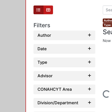
Autho
Filters
Type:
Se
Author
Now 
Date
Type
Advisor
CONAHCYT Area
Loading...
Division/Department