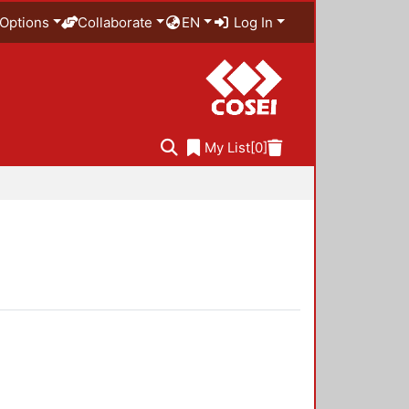
Options
Collaborate
EN
Log In
My List
[0]