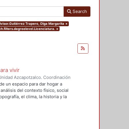
Search
advisor.Gutiérrez Trapero, Olga Margarita
×
h.filters.degreelevel.Licenciatura.
×
ara vivir
Unidad Azcapotzalco. Coordinación
 Cruz, Claudia Alondra
;
Arce
de un espacio para dar hogar a
l
análisis del contexto físico, social
ografía, el clima, la historia y la
concepto arquitectónico que
y a las expectativas de los
presentarán los diferentes procesos
aron a cabo para materializar este
llada, desde el análisis inicial