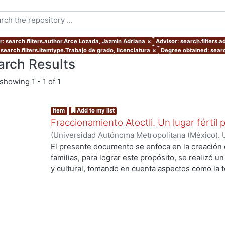
r: search.filters.author.Arce Lozada, Jazmín Adriana
×
Advisor: search.filters.
 search.filters.itemtype.Trabajo de grado, licenciatura
×
Degree obtained: searc
arch Results
showing
1 - 1 of 1
Item
Add to my list
Fraccionamiento Atoctli. Un lugar fértil p
(
Universidad Autónoma Metropolitana (México). 
de Servicios de Información.
,
2023-06-30
)
Campa
El presente documento se enfoca en la creación 
Lozada, Jazmín Adriana
;
Chávez Jiménez, Mariso
familias, para lograr este propósito, se realizó un 
y cultural, tomando en cuenta aspectos como la top
cultura local. A partir de ello, se desarrolló un 
responde a las necesidades específicas del lugar 
usuarios finales. A lo largo de este informe, se 
de investigación, diseño y desarrollo que se llev
proyecto. Cada etapa está abordada de manera deta