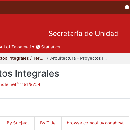
Secretaría de Unidad
All of Zaloamati
Statistics
Proyectos Integrales / Terminales - Licenciatura
Arquitectura - Proyectos Integrales
tos Integrales
andle.net/11191/9754
By Subject
By Title
browse.comcol.by.conahcyt