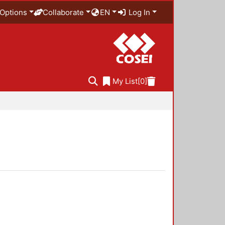
Options
Collaborate
EN
Log In
My List
[0]