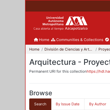
Home
Communities & Collections
Home
División de Ciencias y Artes para el Diseño
Arquitectura - Proyec
Permanent URI for this collection
https://hdl.h
Browse
Search
By Issue Date
By Author