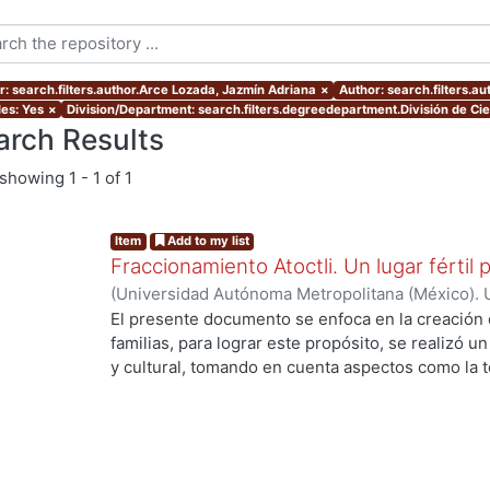
r: search.filters.author.Arce Lozada, Jazmín Adriana
×
Author: search.filters.a
les: Yes
×
Division/Department: search.filters.degreedepartment.División de Cie
arch Results
showing
1 - 1 of 1
Item
Add to my list
Fraccionamiento Atoctli. Un lugar fértil p
(
Universidad Autónoma Metropolitana (México). 
de Servicios de Información.
,
2023-06-30
)
Campa
El presente documento se enfoca en la creación 
Lozada, Jazmín Adriana
;
Chávez Jiménez, Mariso
familias, para lograr este propósito, se realizó un 
y cultural, tomando en cuenta aspectos como la top
cultura local. A partir de ello, se desarrolló un 
responde a las necesidades específicas del lugar 
usuarios finales. A lo largo de este informe, se 
de investigación, diseño y desarrollo que se llev
proyecto. Cada etapa está abordada de manera deta