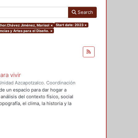
Search
Start date: 2023
×
uthor.Chávez Jiménez, Marisol
×
ncias y Artes para el Diseño.
×
ara vivir
Unidad Azcapotzalco. Coordinación
 Cruz, Claudia Alondra
;
Arce
de un espacio para dar hogar a
l
análisis del contexto físico, social
ografía, el clima, la historia y la
concepto arquitectónico que
y a las expectativas de los
presentarán los diferentes procesos
aron a cabo para materializar este
llada, desde el análisis inicial