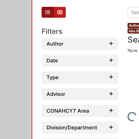
Autho
Filters
Has fi
Se
Author
Now 
Date
Type
Advisor
CONAHCYT Area
Loading...
Division/Department