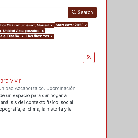
Search
Start date: 2023
×
uthor.Chávez Jiménez, Marisol
×
). Unidad Azcapotzalco.
×
a el Diseño.
×
Has files: Yes
×
ara vivir
Unidad Azcapotzalco. Coordinación
 Cruz, Claudia Alondra
;
Arce
de un espacio para dar hogar a
l
análisis del contexto físico, social
ografía, el clima, la historia y la
concepto arquitectónico que
y a las expectativas de los
presentarán los diferentes procesos
aron a cabo para materializar este