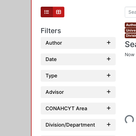
Autho
Filters
Unive
Divis
Se
Author
Now 
Date
Type
Advisor
CONAHCYT Area
Loading...
Division/Department