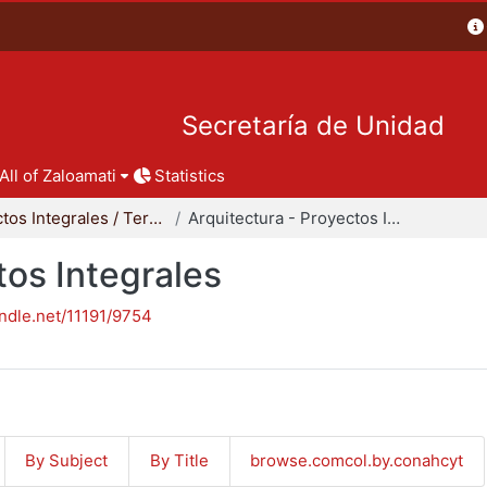
Secretaría de Unidad
All of Zaloamati
Statistics
Proyectos Integrales / Terminales - Licenciatura
Arquitectura - Proyectos Integrales
tos Integrales
andle.net/11191/9754
By Subject
By Title
browse.comcol.by.conahcyt