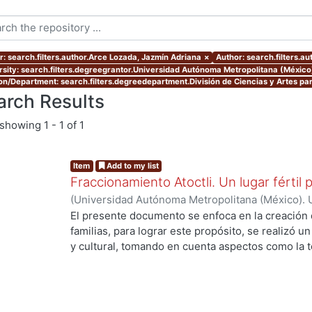
r: search.filters.author.Arce Lozada, Jazmín Adriana
×
Author: search.filters.a
rsity: search.filters.degreegrantor.Universidad Autónoma Metropolitana (México
ion/Department: search.filters.degreedepartment.División de Ciencias y Artes par
arch Results
showing
1 - 1 of 1
Item
Add to my list
Fraccionamiento Atoctli. Un lugar fértil p
(
Universidad Autónoma Metropolitana (México). 
de Servicios de Información.
,
2023-06-30
)
Campa
El presente documento se enfoca en la creación 
Lozada, Jazmín Adriana
;
Chávez Jiménez, Mariso
familias, para lograr este propósito, se realizó un 
y cultural, tomando en cuenta aspectos como la top
cultura local. A partir de ello, se desarrolló un 
responde a las necesidades específicas del lugar 
usuarios finales. A lo largo de este informe, se 
de investigación, diseño y desarrollo que se llev