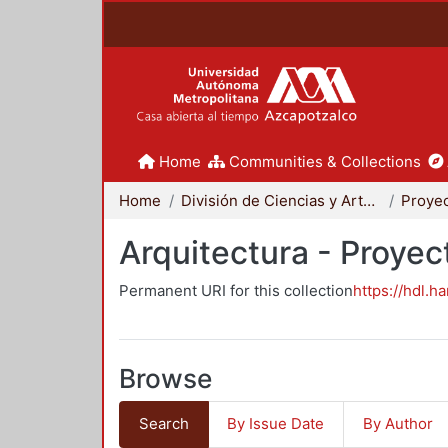
Home
Communities & Collections
Home
División de Ciencias y Artes para el Diseño
Arquitectura - Proyec
Permanent URI for this collection
https://hdl.h
Browse
Search
By Issue Date
By Author