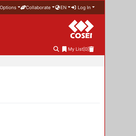
Options
Collaborate
EN
Log In
My List
[0]