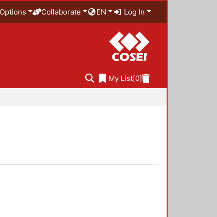
Options
Collaborate
EN
Log In
My List
[0]