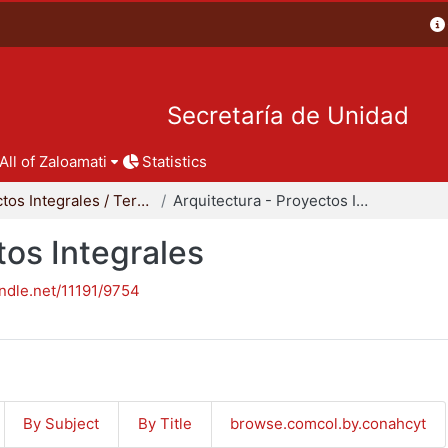
Secretaría de Unidad
All of Zaloamati
Statistics
Proyectos Integrales / Terminales - Licenciatura
Arquitectura - Proyectos Integrales
tos Integrales
andle.net/11191/9754
By Subject
By Title
browse.comcol.by.conahcyt