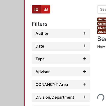
Autho
Filters
Unive
Divis
Advis
Author
Se
Date
Now 
Type
Advisor
CONAHCYT Area
Loading...
Division/Department