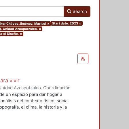
Search
Start date: 2023
×
uthor.Chávez Jiménez, Marisol
×
). Unidad Azcapotzalco.
×
a el Diseño.
×
ara vivir
Unidad Azcapotzalco. Coordinación
 Cruz, Claudia Alondra
;
Arce
de un espacio para dar hogar a
l
análisis del contexto físico, social
ografía, el clima, la historia y la
concepto arquitectónico que
y a las expectativas de los
presentarán los diferentes procesos