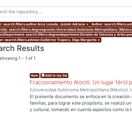
r: search.filters.author.Arce Lozada, Jazmín Adriana
×
Author: search.filters.a
rsity: search.filters.degreegrantor.Universidad Autónoma Metropolitana (México
ion/Department: search.filters.degreedepartment.División de Ciencias y Artes par
or: search.filters.advisor.Gutiérrez Trapero, Olga Margarita
×
arch Results
showing
1 - 1 of 1
Item
Add to my list
Fraccionamiento Atoctli. Un lugar fértil p
(
Universidad Autónoma Metropolitana (México). 
de Servicios de Información.
,
2023-06-30
)
Campa
El presente documento se enfoca en la creación 
Lozada, Jazmín Adriana
;
Chávez Jiménez, Mariso
familias, para lograr este propósito, se realizó un 
y cultural, tomando en cuenta aspectos como la top
cultura local. A partir de ello, se desarrolló un 
responde a las necesidades específicas del lugar 
usuarios finales. A lo largo de este informe, se 