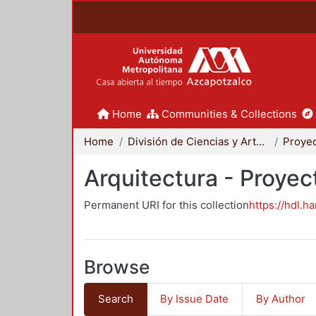
Home
Communities & Collections
Home
División de Ciencias y Artes para el Diseño
Arquitectura - Proyec
Permanent URI for this collection
https://hdl.h
Browse
Search
By Issue Date
By Author