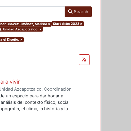
Search
Start date: 2023
×
uthor.Chávez Jiménez, Marisol
×
). Unidad Azcapotzalco.
×
a el Diseño.
×
ara vivir
Unidad Azcapotzalco. Coordinación
 Cruz, Claudia Alondra
;
Arce
de un espacio para dar hogar a
l
análisis del contexto físico, social
ografía, el clima, la historia y la
concepto arquitectónico que
y a las expectativas de los
presentarán los diferentes procesos