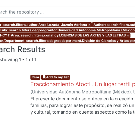
r: search.filters.author.Arce Lozada, Jazmín Adriana
×
Author: search.filters.a
rsity: search.filters.degreegrantor.Universidad Autónoma Metropolitana (México
CYT Area: search.filters.conahcyt.CIENCIAS DE LAS ARTES Y LAS LETRAS
×
ion/Department: search.filters.degreedepartment.División de Ciencias y Artes par
arch Results
showing
1 - 1 of 1
Item
Add to my list
Fraccionamiento Atoctli. Un lugar fértil p
(
Universidad Autónoma Metropolitana (México). 
de Servicios de Información.
,
2023-06-30
)
Campa
El presente documento se enfoca en la creación 
Lozada, Jazmín Adriana
;
Chávez Jiménez, Mariso
familias, para lograr este propósito, se realizó un 
y cultural, tomando en cuenta aspectos como la top
cultura local. A partir de ello, se desarrolló un 
responde a las necesidades específicas del lugar 
usuarios finales. A lo largo de este informe, se 