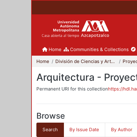
Home
Communities & Collections
Home
División de Ciencias y Artes para el Diseño
Arquitectura - Proyec
Permanent URI for this collection
https://hdl.h
Browse
Search
By Issue Date
By Author