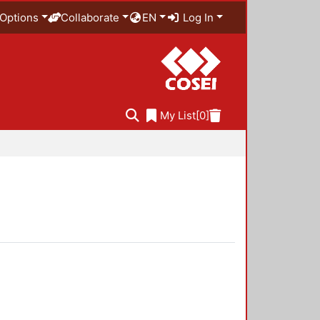
Options
Collaborate
EN
Log In
My List
[0]