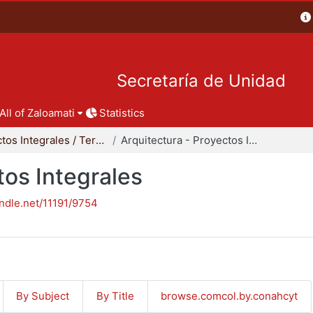
Secretaría de Unidad
All of Zaloamati
Statistics
Proyectos Integrales / Terminales - Licenciatura
Arquitectura - Proyectos Integrales
tos Integrales
andle.net/11191/9754
By Subject
By Title
browse.comcol.by.conahcyt