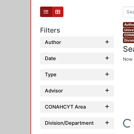
Autho
Filters
Unive
CONAH
Divis
Author
Se
Date
Now 
Type
Advisor
CONAHCYT Area
Loading...
Division/Department