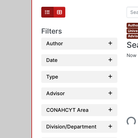
Autho
Filters
Unive
Advis
Se
Author
Now 
Date
Type
Advisor
Loading...
CONAHCYT Area
Division/Department