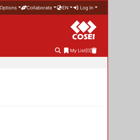
Options
Collaborate
EN
Log In
My List
[0]