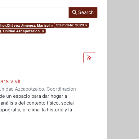
Search
Start date: 2023
×
uthor.Chávez Jiménez, Marisol
×
). Unidad Azcapotzalco.
×
ara vivir
Unidad Azcapotzalco. Coordinación
 Cruz, Claudia Alondra
;
Arce
de un espacio para dar hogar a
l
análisis del contexto físico, social
ografía, el clima, la historia y la
concepto arquitectónico que
y a las expectativas de los
presentarán los diferentes procesos
aron a cabo para materializar este