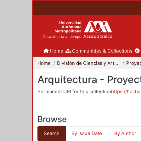
Home
Communities & Collections
Home
División de Ciencias y Artes para el Diseño
Arquitectura - Proyec
Permanent URI for this collection
https://hdl.h
Browse
Search
By Issue Date
By Author