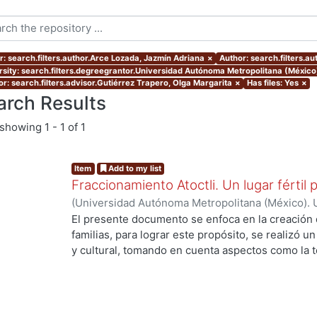
r: search.filters.author.Arce Lozada, Jazmín Adriana
×
Author: search.filters.a
rsity: search.filters.degreegrantor.Universidad Autónoma Metropolitana (México
or: search.filters.advisor.Gutiérrez Trapero, Olga Margarita
×
Has files: Yes
×
arch Results
showing
1 - 1 of 1
Item
Add to my list
Fraccionamiento Atoctli. Un lugar fértil p
(
Universidad Autónoma Metropolitana (México). 
de Servicios de Información.
,
2023-06-30
)
Campa
El presente documento se enfoca en la creación 
Lozada, Jazmín Adriana
;
Chávez Jiménez, Mariso
familias, para lograr este propósito, se realizó un 
y cultural, tomando en cuenta aspectos como la top
cultura local. A partir de ello, se desarrolló un 
responde a las necesidades específicas del lugar 
usuarios finales. A lo largo de este informe, se 
de investigación, diseño y desarrollo que se llev