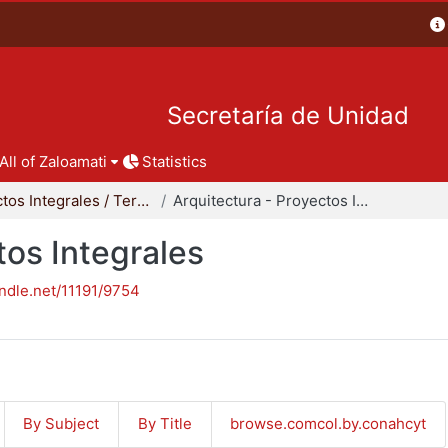
Secretaría de Unidad
All of Zaloamati
Statistics
Proyectos Integrales / Terminales - Licenciatura
Arquitectura - Proyectos Integrales
tos Integrales
andle.net/11191/9754
By Subject
By Title
browse.comcol.by.conahcyt