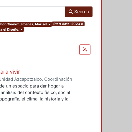
Search
Start date: 2023
×
uthor.Chávez Jiménez, Marisol
×
a el Diseño.
×
ara vivir
Unidad Azcapotzalco. Coordinación
 Cruz, Claudia Alondra
;
Arce
de un espacio para dar hogar a
l
análisis del contexto físico, social
ografía, el clima, la historia y la
concepto arquitectónico que
y a las expectativas de los
presentarán los diferentes procesos
aron a cabo para materializar este
llada, desde el análisis inicial