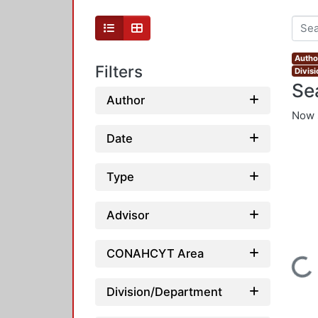
Autho
Filters
Divis
Se
Author
Now 
Date
Type
Advisor
CONAHCYT Area
Loading...
Division/Department