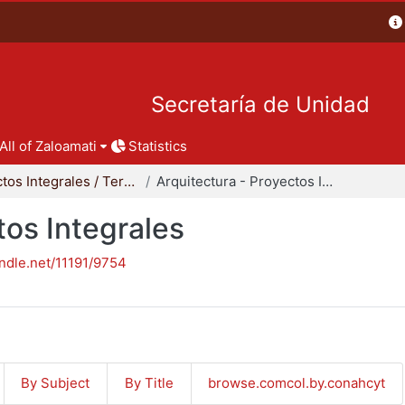
Secretaría de Unidad
All of Zaloamati
Statistics
Proyectos Integrales / Terminales - Licenciatura
Arquitectura - Proyectos Integrales
tos Integrales
andle.net/11191/9754
By Subject
By Title
browse.comcol.by.conahcyt