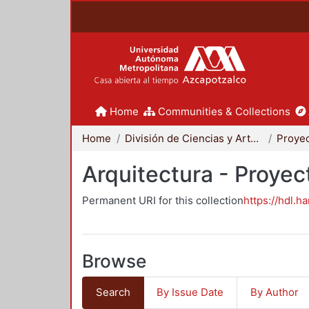
Home
Communities & Collections
Home
División de Ciencias y Artes para el Diseño
Arquitectura - Proyec
Permanent URI for this collection
https://hdl.h
Browse
Search
By Issue Date
By Author