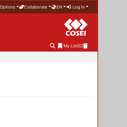
Options
Collaborate
EN
Log In
My List
[0]