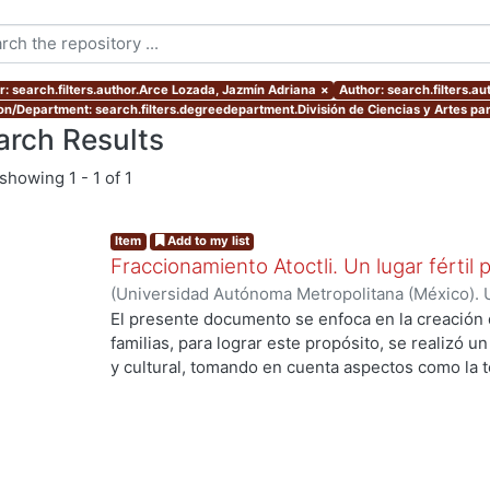
r: search.filters.author.Arce Lozada, Jazmín Adriana
×
Author: search.filters.a
ion/Department: search.filters.degreedepartment.División de Ciencias y Artes par
arch Results
showing
1 - 1 of 1
Item
Add to my list
Fraccionamiento Atoctli. Un lugar fértil p
(
Universidad Autónoma Metropolitana (México). 
de Servicios de Información.
,
2023-06-30
)
Campa
El presente documento se enfoca en la creación 
Lozada, Jazmín Adriana
;
Chávez Jiménez, Mariso
familias, para lograr este propósito, se realizó un 
y cultural, tomando en cuenta aspectos como la top
cultura local. A partir de ello, se desarrolló un 
responde a las necesidades específicas del lugar 
usuarios finales. A lo largo de este informe, se 
de investigación, diseño y desarrollo que se llev
proyecto. Cada etapa está abordada de manera deta