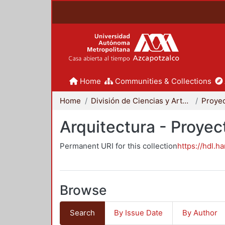
Home
Communities & Collections
Home
División de Ciencias y Artes para el Diseño
Arquitectura - Proyec
Permanent URI for this collection
https://hdl.h
Browse
Search
By Issue Date
By Author