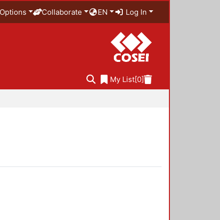
Options
Collaborate
EN
Log In
My List
[0]