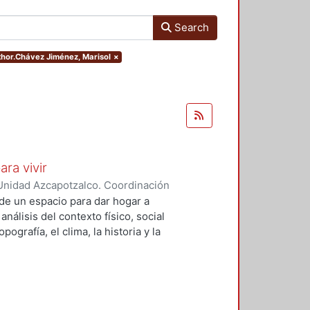
Search
uthor.Chávez Jiménez, Marisol
×
ara vivir
Unidad Azcapotzalco. Coordinación
 Cruz, Claudia Alondra
;
Arce
de un espacio para dar hogar a
l
análisis del contexto físico, social
ografía, el clima, la historia y la
concepto arquitectónico que
y a las expectativas de los
presentarán los diferentes procesos
aron a cabo para materializar este
llada, desde el análisis inicial