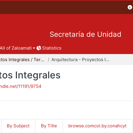
Secretaría de Unidad
All of Zaloamati
Statistics
Proyectos Integrales / Terminales - Licenciatura
Arquitectura - Proyectos Integrales
tos Integrales
andle.net/11191/9754
By Subject
By Title
browse.comcol.by.conahcyt