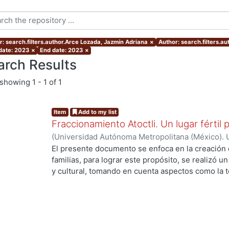
r: search.filters.author.Arce Lozada, Jazmín Adriana
×
Author: search.filters.a
 date: 2023
×
End date: 2023
×
arch Results
showing
1 - 1 of 1
Item
Add to my list
Fraccionamiento Atoctli. Un lugar fértil p
(
Universidad Autónoma Metropolitana (México). 
de Servicios de Información.
,
2023-06-30
)
Campa
El presente documento se enfoca en la creación 
Lozada, Jazmín Adriana
;
Chávez Jiménez, Mariso
familias, para lograr este propósito, se realizó un 
y cultural, tomando en cuenta aspectos como la top
cultura local. A partir de ello, se desarrolló un 
responde a las necesidades específicas del lugar 
usuarios finales. A lo largo de este informe, se 
de investigación, diseño y desarrollo que se llev
proyecto. Cada etapa está abordada de manera deta