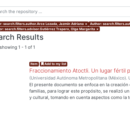
r: search.filters.author.Arce Lozada, Jazmín Adriana
×
Author: search.filters.a
or: search.filters.advisor.Gutiérrez Trapero, Olga Margarita
×
arch Results
showing
1 - 1 of 1
Item
Add to my list
Fraccionamiento Atoctli. Un lugar fértil p
(
Universidad Autónoma Metropolitana (México). 
de Servicios de Información.
,
2023-06-30
)
Campa
El presente documento se enfoca en la creación 
Lozada, Jazmín Adriana
;
Chávez Jiménez, Mariso
familias, para lograr este propósito, se realizó un 
y cultural, tomando en cuenta aspectos como la top
cultura local. A partir de ello, se desarrolló un 
responde a las necesidades específicas del lugar 
usuarios finales. A lo largo de este informe, se 
de investigación, diseño y desarrollo que se llev
proyecto. Cada etapa está abordada de manera deta