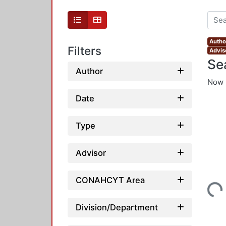
Autho
Filters
Advis
Se
Author
Now 
Date
Type
Advisor
CONAHCYT Area
Loading...
Division/Department