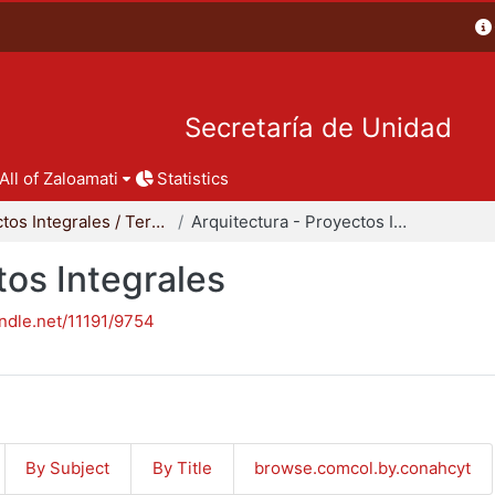
Secretaría de Unidad
All of Zaloamati
Statistics
Proyectos Integrales / Terminales - Licenciatura
Arquitectura - Proyectos Integrales
tos Integrales
andle.net/11191/9754
By Subject
By Title
browse.comcol.by.conahcyt