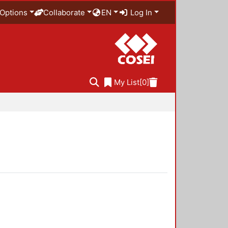
Options
Collaborate
EN
Log In
My List
[0]