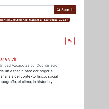
Search
Start date: 2023
×
uthor.Chávez Jiménez, Marisol
×
ara vivir
Unidad Azcapotzalco. Coordinación
 Cruz, Claudia Alondra
;
Arce
de un espacio para dar hogar a
l
análisis del contexto físico, social
ografía, el clima, la historia y la
concepto arquitectónico que
y a las expectativas de los
presentarán los diferentes procesos
aron a cabo para materializar este
llada, desde el análisis inicial