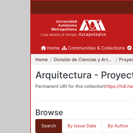
Home
Communities & Collections
Home
División de Ciencias y Artes para el Diseño
Arquitectura - Proyec
Permanent URI for this collection
https://hdl.h
Browse
Search
By Issue Date
By Author