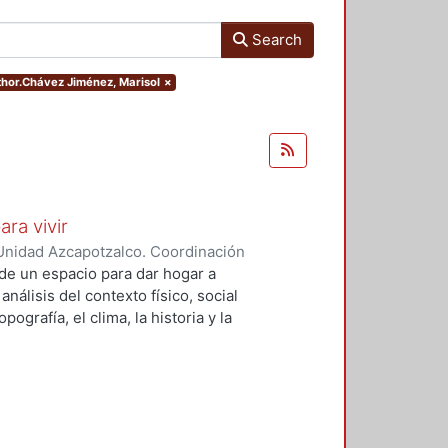
Search
uthor.Chávez Jiménez, Marisol
×
ara vivir
Unidad Azcapotzalco. Coordinación
 Cruz, Claudia Alondra
;
Arce
de un espacio para dar hogar a
l
análisis del contexto físico, social
ografía, el clima, la historia y la
concepto arquitectónico que
y a las expectativas de los
presentarán los diferentes procesos
aron a cabo para materializar este
llada, desde el análisis inicial