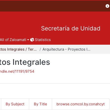
Secretaría de Unidad
All of Zaloamati
Statistics
Proyectos Integrales / Terminales - Licenciatura
Arquitectura - Proyectos Integrales
tos Integrales
andle.net/11191/9754
By Subject
By Title
browse.comcol.by.conahcyt