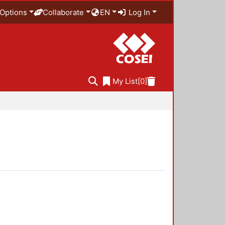
Options
Collaborate
EN
Log In
My List
[0]