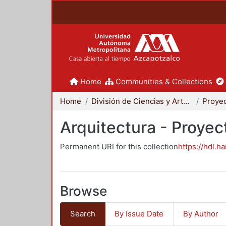
Home
Communities & Collections
Home
División de Ciencias y Artes para el Diseño
Arquitectura - Proyec
Permanent URI for this collection
https://hdl.h
Browse
Search
By Issue Date
By Author