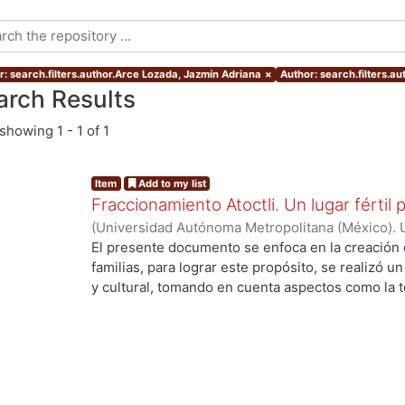
r: search.filters.author.Arce Lozada, Jazmín Adriana
×
Author: search.filters.a
arch Results
showing
1 - 1 of 1
Item
Add to my list
Fraccionamiento Atoctli. Un lugar fértil p
(
Universidad Autónoma Metropolitana (México). 
de Servicios de Información.
,
2023-06-30
)
Campa
El presente documento se enfoca en la creación 
Lozada, Jazmín Adriana
;
Chávez Jiménez, Mariso
familias, para lograr este propósito, se realizó un 
y cultural, tomando en cuenta aspectos como la top
cultura local. A partir de ello, se desarrolló un 
responde a las necesidades específicas del lugar 
usuarios finales. A lo largo de este informe, se 
de investigación, diseño y desarrollo que se llev
proyecto. Cada etapa está abordada de manera deta