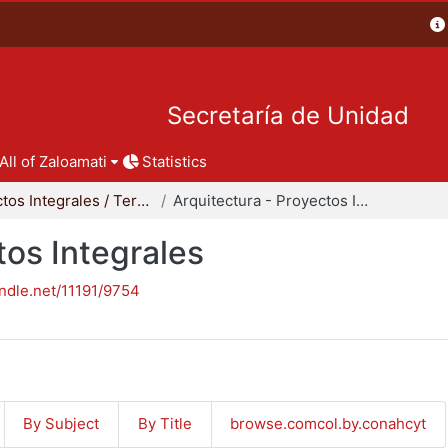
Secretaría de Unidad
All of Zaloamati
Statistics
Proyectos Integrales / Terminales - Licenciatura
Arquitectura - Proyectos Integrales
tos Integrales
andle.net/11191/9754
By Subject
By Title
browse.comcol.by.conahcyt