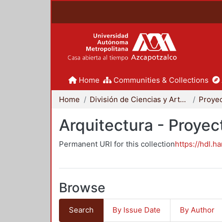
Home
Communities & Collections
Home
División de Ciencias y Artes para el Diseño
Arquitectura - Proyec
Permanent URI for this collection
https://hdl.h
Browse
Search
By Issue Date
By Author