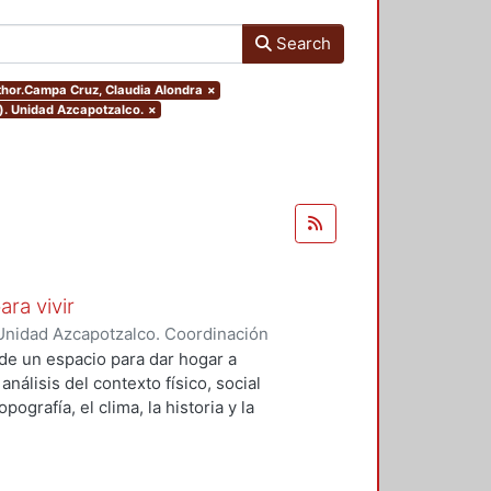
Search
uthor.Campa Cruz, Claudia Alondra
×
). Unidad Azcapotzalco.
×
ara vivir
Unidad Azcapotzalco. Coordinación
 Cruz, Claudia Alondra
;
Arce
de un espacio para dar hogar a
l
análisis del contexto físico, social
ografía, el clima, la historia y la
concepto arquitectónico que
y a las expectativas de los
presentarán los diferentes procesos