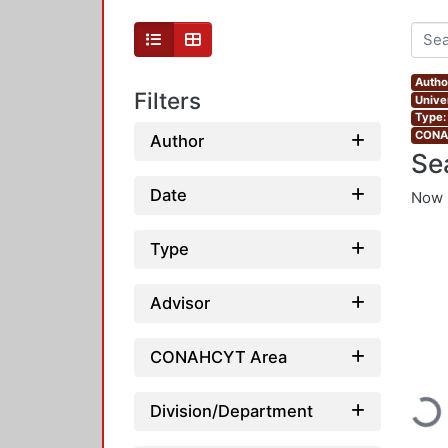
Autho
Filters
Unive
Type:
CONAH
Author
Se
Date
Now 
Type
Advisor
CONAHCYT Area
Loadi
Division/Department