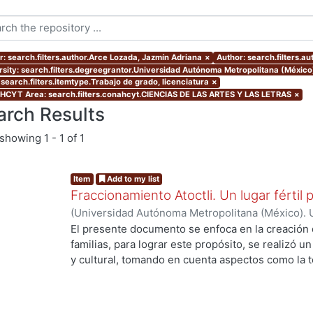
r: search.filters.author.Arce Lozada, Jazmín Adriana
×
Author: search.filters.a
rsity: search.filters.degreegrantor.Universidad Autónoma Metropolitana (México
 search.filters.itemtype.Trabajo de grado, licenciatura
×
CYT Area: search.filters.conahcyt.CIENCIAS DE LAS ARTES Y LAS LETRAS
×
arch Results
showing
1 - 1 of 1
Item
Add to my list
Fraccionamiento Atoctli. Un lugar fértil p
(
Universidad Autónoma Metropolitana (México). 
de Servicios de Información.
,
2023-06-30
)
Campa
El presente documento se enfoca en la creación 
Lozada, Jazmín Adriana
;
Chávez Jiménez, Mariso
familias, para lograr este propósito, se realizó un 
y cultural, tomando en cuenta aspectos como la top
cultura local. A partir de ello, se desarrolló un 
ng...
responde a las necesidades específicas del lugar 
usuarios finales. A lo largo de este informe, se 