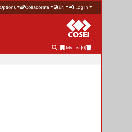
Options
Collaborate
EN
Log In
My List
[0]