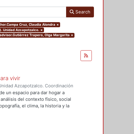
Search
uthor.Campa Cruz, Claudia Alondra
×
). Unidad Azcapotzalco.
×
.advisor.Gutiérrez Trapero, Olga Margarita
×
ara vivir
Unidad Azcapotzalco. Coordinación
 Cruz, Claudia Alondra
;
Arce
de un espacio para dar hogar a
l
análisis del contexto físico, social
ografía, el clima, la historia y la
concepto arquitectónico que
y a las expectativas de los
presentarán los diferentes procesos
aron a cabo para materializar este