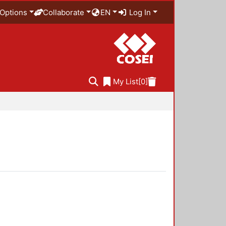
Options
Collaborate
EN
Log In
My List
[0]