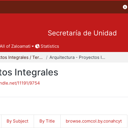
Secretaría de Unidad
All of Zaloamati
Statistics
Proyectos Integrales / Terminales - Licenciatura
Arquitectura - Proyectos Integrales
tos Integrales
andle.net/11191/9754
By Subject
By Title
browse.comcol.by.conahcyt