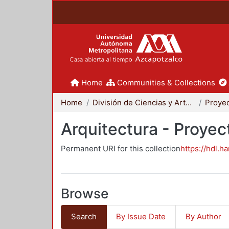
Home
Communities & Collections
Home
División de Ciencias y Artes para el Diseño
Arquitectura - Proyec
Permanent URI for this collection
https://hdl.h
Browse
Search
By Issue Date
By Author