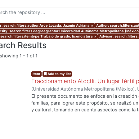
r: search.filters.author.Arce Lozada, Jazmín Adriana
×
Author: search.filters.a
rsity: search.filters.degreegrantor.Universidad Autónoma Metropolitana (México
 search.filters.itemtype.Trabajo de grado, licenciatura
×
Advisor: search.filters
arch Results
showing
1 - 1 of 1
Item
Add to my list
Fraccionamiento Atoctli. Un lugar fértil p
(
Universidad Autónoma Metropolitana (México). 
de Servicios de Información.
,
2023-06-30
)
Campa
El presente documento se enfoca en la creación 
Lozada, Jazmín Adriana
;
Chávez Jiménez, Mariso
familias, para lograr este propósito, se realizó un 
y cultural, tomando en cuenta aspectos como la top
cultura local. A partir de ello, se desarrolló un 
responde a las necesidades específicas del lugar 
usuarios finales. A lo largo de este informe, se 
de investigación, diseño y desarrollo que se llev