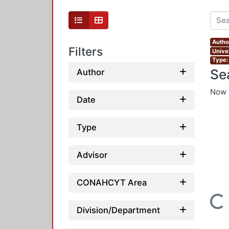
Autho
Filters
Unive
Type:
Se
Author
Now 
Date
Type
Advisor
CONAHCYT Area
Loading...
Division/Department