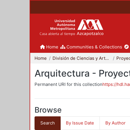
Home
Communities & Collections
Home
División de Ciencias y Artes para el Diseño
Arquitectura - Proyec
Permanent URI for this collection
https://hdl.h
Browse
Search
By Issue Date
By Author