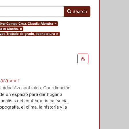
Search
uthor.Campa Cruz, Claudia Alondra
×
a el Diseño.
×
type.Trabajo de grado, licenciatura
×
ara vivir
Unidad Azcapotzalco. Coordinación
 Cruz, Claudia Alondra
;
Arce
de un espacio para dar hogar a
l
análisis del contexto físico, social
ografía, el clima, la historia y la
concepto arquitectónico que
y a las expectativas de los
presentarán los diferentes procesos