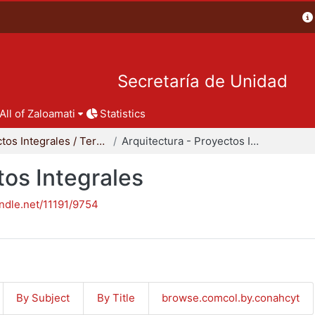
Secretaría de Unidad
All of Zaloamati
Statistics
Proyectos Integrales / Terminales - Licenciatura
Arquitectura - Proyectos Integrales
tos Integrales
andle.net/11191/9754
By Subject
By Title
browse.comcol.by.conahcyt