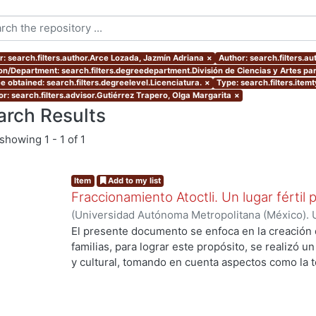
r: search.filters.author.Arce Lozada, Jazmín Adriana
×
Author: search.filters.a
ion/Department: search.filters.degreedepartment.División de Ciencias y Artes par
e obtained: search.filters.degreelevel.Licenciatura.
×
Type: search.filters.item
or: search.filters.advisor.Gutiérrez Trapero, Olga Margarita
×
arch Results
showing
1 - 1 of 1
Item
Add to my list
Fraccionamiento Atoctli. Un lugar fértil p
(
Universidad Autónoma Metropolitana (México). 
de Servicios de Información.
,
2023-06-30
)
Campa
El presente documento se enfoca en la creación 
Lozada, Jazmín Adriana
;
Chávez Jiménez, Mariso
familias, para lograr este propósito, se realizó un 
y cultural, tomando en cuenta aspectos como la top
cultura local. A partir de ello, se desarrolló un 
responde a las necesidades específicas del lugar 
usuarios finales. A lo largo de este informe, se 