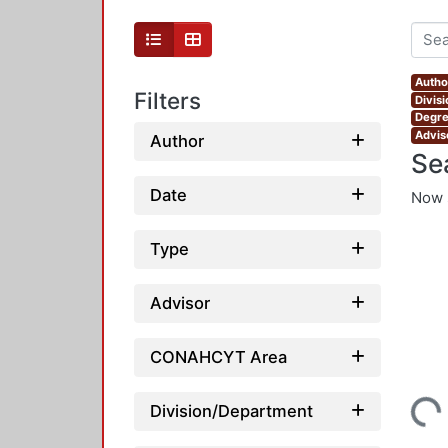
Autho
Filters
Divis
Degre
Advis
Author
Se
Date
Now 
Type
Advisor
CONAHCYT Area
Loading...
Division/Department