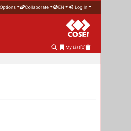
Options
Collaborate
EN
Log In
My List
[0]