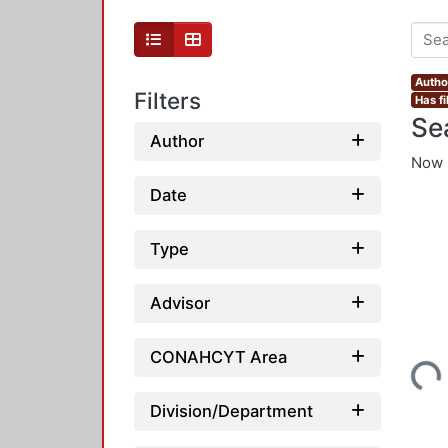
Autho
Filters
Has fi
Se
Author
Now 
Date
Type
Advisor
Loading...
CONAHCYT Area
Division/Department