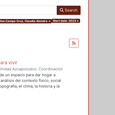
Search
Start date: 2023
×
uthor.Campa Cruz, Claudia Alondra
×
ara vivir
Unidad Azcapotzalco. Coordinación
 Cruz, Claudia Alondra
;
Arce
de un espacio para dar hogar a
l
análisis del contexto físico, social
ografía, el clima, la historia y la
concepto arquitectónico que
y a las expectativas de los
presentarán los diferentes procesos
aron a cabo para materializar este
llada, desde el análisis inicial