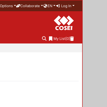
Options
Collaborate
EN
Log In
My List
[0]