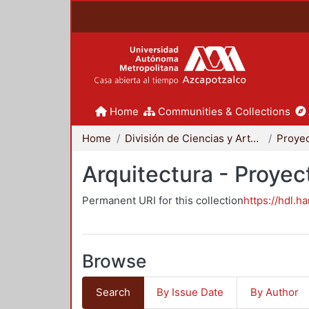
Home
Communities & Collections
Home
División de Ciencias y Artes para el Diseño
Arquitectura - Proyec
Permanent URI for this collection
https://hdl.h
Browse
Search
By Issue Date
By Author