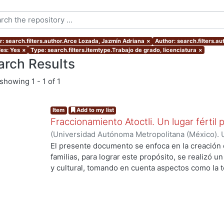
r: search.filters.author.Arce Lozada, Jazmín Adriana
×
Author: search.filters.a
les: Yes
×
Type: search.filters.itemtype.Trabajo de grado, licenciatura
×
arch Results
showing
1 - 1 of 1
Item
Add to my list
Fraccionamiento Atoctli. Un lugar fértil p
(
Universidad Autónoma Metropolitana (México). 
de Servicios de Información.
,
2023-06-30
)
Campa
El presente documento se enfoca en la creación 
Lozada, Jazmín Adriana
;
Chávez Jiménez, Mariso
familias, para lograr este propósito, se realizó un 
y cultural, tomando en cuenta aspectos como la top
cultura local. A partir de ello, se desarrolló un 
responde a las necesidades específicas del lugar 
usuarios finales. A lo largo de este informe, se 
de investigación, diseño y desarrollo que se llev
proyecto. Cada etapa está abordada de manera deta