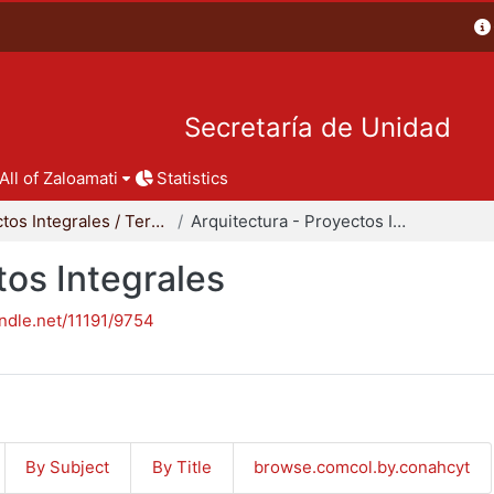
Secretaría de Unidad
All of Zaloamati
Statistics
Proyectos Integrales / Terminales - Licenciatura
Arquitectura - Proyectos Integrales
tos Integrales
andle.net/11191/9754
By Subject
By Title
browse.comcol.by.conahcyt