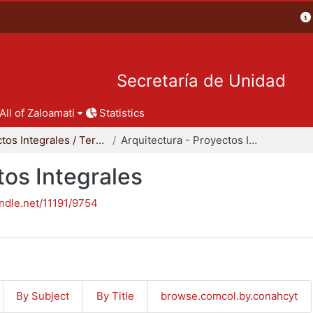
Secretaría de Unidad
All of Zaloamati
Statistics
Proyectos Integrales / Terminales - Licenciatura
Arquitectura - Proyectos Integrales
tos Integrales
andle.net/11191/9754
By Subject
By Title
browse.comcol.by.conahcyt