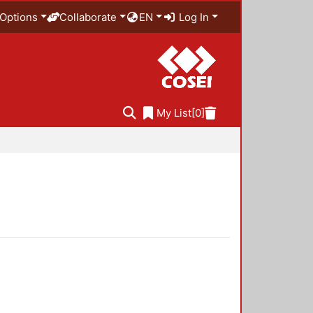
Options
Collaborate
EN
Log In
My List
[0]