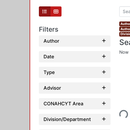
Autho
Filters
Autho
Divis
Se
Author
Now 
Date
Type
Advisor
Loading...
CONAHCYT Area
Division/Department