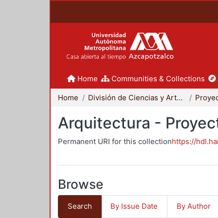
Home
Communities & Collections
Home
División de Ciencias y Artes para el Diseño
Arquitectura - Proyec
Permanent URI for this collection
https://hdl.h
Browse
Search
By Issue Date
By Author