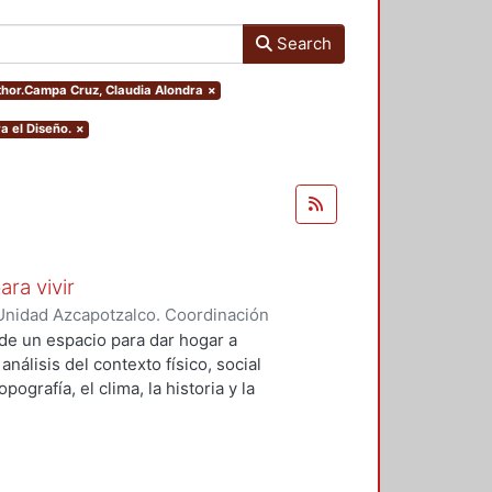
Search
uthor.Campa Cruz, Claudia Alondra
×
a el Diseño.
×
ara vivir
Unidad Azcapotzalco. Coordinación
 Cruz, Claudia Alondra
;
Arce
de un espacio para dar hogar a
l
análisis del contexto físico, social
ografía, el clima, la historia y la
concepto arquitectónico que
y a las expectativas de los
presentarán los diferentes procesos
aron a cabo para materializar este