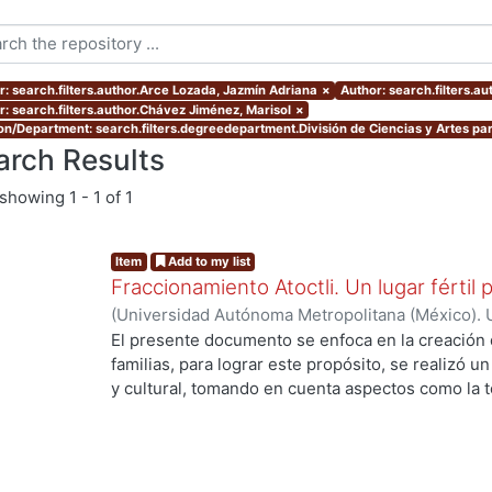
r: search.filters.author.Arce Lozada, Jazmín Adriana
×
Author: search.filters.a
r: search.filters.author.Chávez Jiménez, Marisol
×
ion/Department: search.filters.degreedepartment.División de Ciencias y Artes par
arch Results
showing
1 - 1 of 1
Item
Add to my list
Fraccionamiento Atoctli. Un lugar fértil p
(
Universidad Autónoma Metropolitana (México). 
de Servicios de Información.
,
2023-06-30
)
Campa
El presente documento se enfoca en la creación 
Lozada, Jazmín Adriana
;
Chávez Jiménez, Mariso
familias, para lograr este propósito, se realizó un 
y cultural, tomando en cuenta aspectos como la top
cultura local. A partir de ello, se desarrolló un 
responde a las necesidades específicas del lugar 
usuarios finales. A lo largo de este informe, se 
de investigación, diseño y desarrollo que se llev