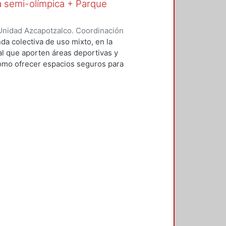
a semi-olímpica + Parque
re vehículos, ciclistas y peatones.
Unidad Azcapotzalco. Coordinación
ontaño, Andrea
da colectiva de uso mixto, en la
al que aporten áreas deportivas y
como ofrecer espacios seguros para
n la intención de aprovechar zonas
condiciones de vivienda de la zona,
do en el contexto que rodea al
oro de la imagen urbana, el exceso
bano, el mejoramiento de vialidades