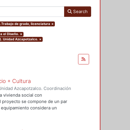
Search
e.Trabajo de grado, licenciatura
×
a el Diseño.
×
). Unidad Azcapotzalco.
×
cio + Cultura
Unidad Azcapotzalco. Coordinación
Rivero, Yesenia
;
Salvador Ramírez,
a vivienda social con
 El proyecto se compone de un par
El equipamiento considera un
io comercial básico que contribuya
al. Con este proyecto se busca
uible además de incluir espacios