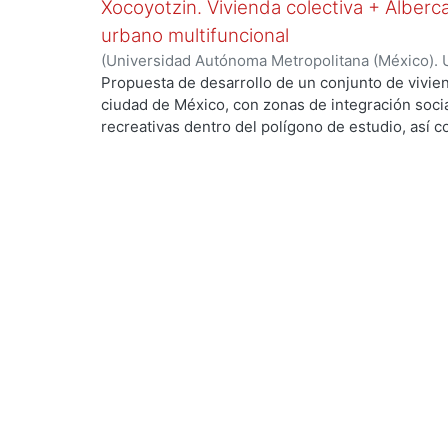
Xocoyotzin. Vivienda colectiva + Alberc
verdes, áreas sociales, y mejorar la movilidad ent
urbano multifuncional
(
Universidad Autónoma Metropolitana (México). 
de Servicios de Información.
,
2023-10
)
Lozano M
Propuesta de desarrollo de un conjunto de vivien
ciudad de México, con zonas de integración soci
recreativas dentro del polígono de estudio, así 
crecimiento y beneficio de la población, esto co
con potencial de desarrollo urbano, mejorar las 
y reactivar las interacciones sociales intervinien
terreno para tratar problemáticas como el deteri
de basura en las calles, la falta de mobiliario ur
entre otras.