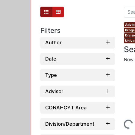
Advis
Filters
Progr
Divis
Unive
Author
Se
Date
Now 
Type
Advisor
CONAHCYT Area
Loading...
Division/Department