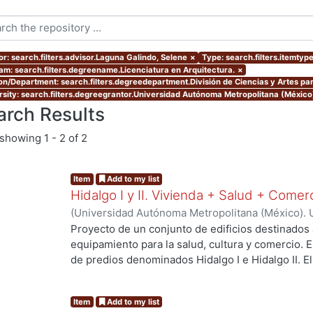
or: search.filters.advisor.Laguna Galindo, Selene
×
Type: search.filters.itemtyp
am: search.filters.degreename.Licenciatura en Arquitectura.
×
ion/Department: search.filters.degreedepartment.División de Ciencias y Artes par
rsity: search.filters.degreegrantor.Universidad Autónoma Metropolitana (México
arch Results
showing
1 - 2 of 2
Item
Add to my list
Hidalgo I y II. Vivienda + Salud + Comer
(
Universidad Autónoma Metropolitana (México). 
de Servicios de Información.
,
2023-10
)
Escalona 
Proyecto de un conjunto de edificios destinados 
Raymundo David
equipamiento para la salud, cultura y comercio.
de predios denominados Hidalgo I e Hidalgo II. 
centro de salud urbano, un planetario y un espac
a los habitantes del proyecto y público en gener
Item
Add to my list
resolver el deterioro y escasez de vivienda aseq