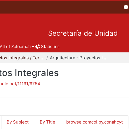
Secretaría de Unidad
All of Zaloamati
Statistics
Proyectos Integrales / Terminales - Licenciatura
Arquitectura - Proyectos Integrales
tos Integrales
andle.net/11191/9754
By Subject
By Title
browse.comcol.by.conahcyt