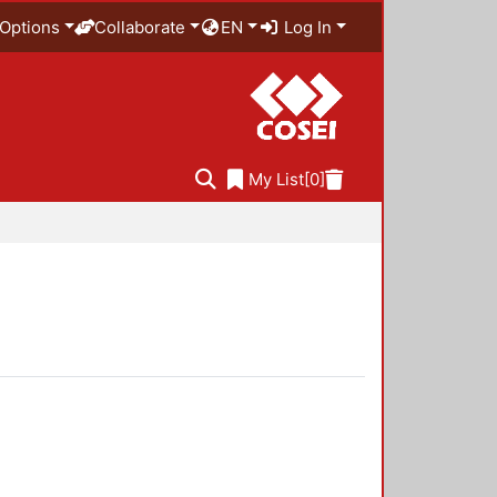
Options
Collaborate
EN
Log In
My List
[0]