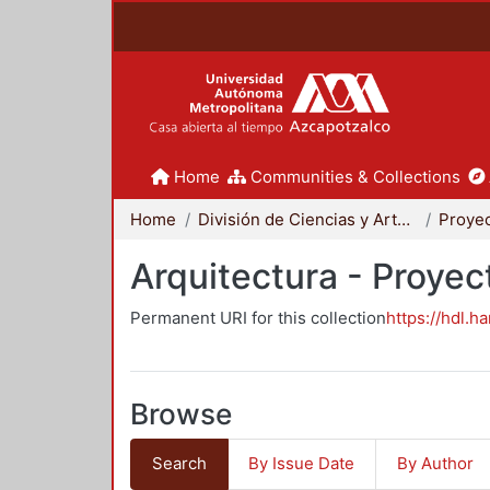
Home
Communities & Collections
Home
División de Ciencias y Artes para el Diseño
Arquitectura - Proyec
Permanent URI for this collection
https://hdl.h
Browse
Search
By Issue Date
By Author