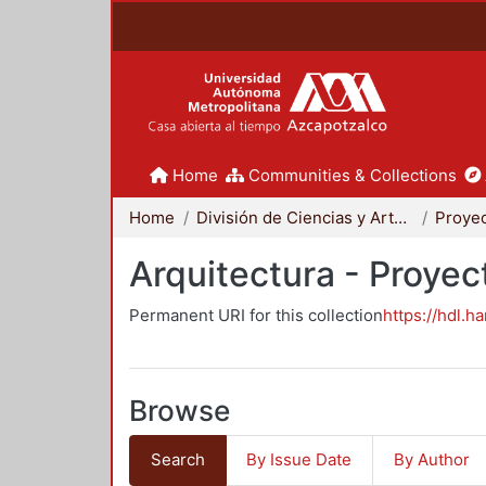
Home
Communities & Collections
Home
División de Ciencias y Artes para el Diseño
Arquitectura - Proyec
Permanent URI for this collection
https://hdl.h
Browse
Search
By Issue Date
By Author