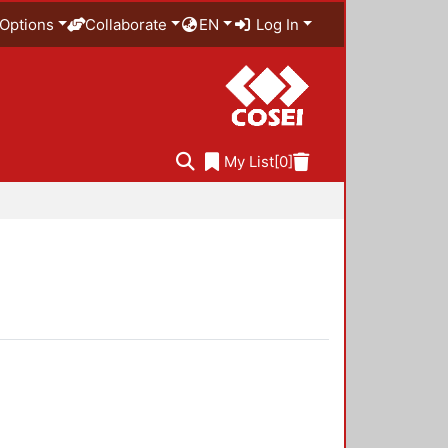
Options
Collaborate
EN
Log In
My List
[0]