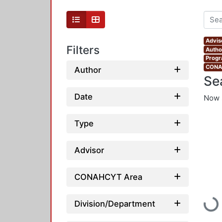
Advis
Filters
Autho
Progr
CONAH
Author
Se
Date
Now 
Type
Advisor
CONAHCYT Area
Loadi
Division/Department