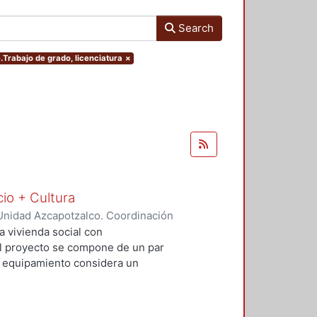
Search
e.Trabajo de grado, licenciatura
×
cio + Cultura
Unidad Azcapotzalco. Coordinación
Rivero, Yesenia
;
Salvador Ramírez,
a vivienda social con
 El proyecto se compone de un par
El equipamiento considera un
io comercial básico que contribuya
al. Con este proyecto se busca
uible además de incluir espacios