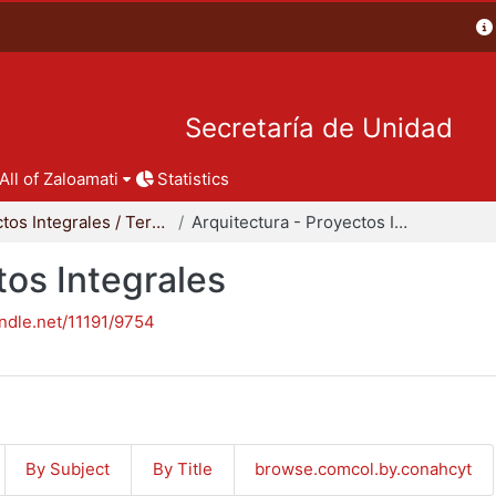
Secretaría de Unidad
All of Zaloamati
Statistics
Proyectos Integrales / Terminales - Licenciatura
Arquitectura - Proyectos Integrales
tos Integrales
andle.net/11191/9754
By Subject
By Title
browse.comcol.by.conahcyt