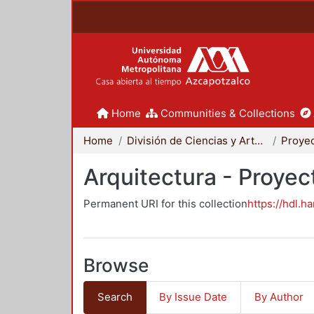
Home
Communities & Collections
Home
División de Ciencias y Artes para el Diseño
Arquitectura - Proyec
Permanent URI for this collection
https://hdl.h
Browse
Search
By Issue Date
By Author