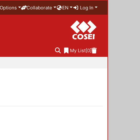
Options
Collaborate
EN
Log In
My List
[0]