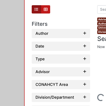
Advis
Filters
Autho
Unive
Divis
Author
Se
Date
Now 
Type
Advisor
CONAHCYT Area
Loading...
Division/Department