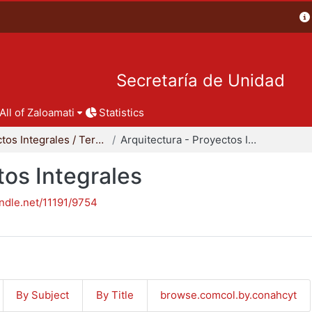
Secretaría de Unidad
All of Zaloamati
Statistics
Proyectos Integrales / Terminales - Licenciatura
Arquitectura - Proyectos Integrales
tos Integrales
andle.net/11191/9754
By Subject
By Title
browse.comcol.by.conahcyt