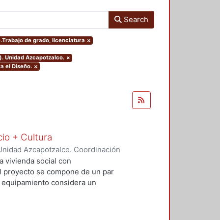
Search
e.Trabajo de grado, licenciatura
×
). Unidad Azcapotzalco.
×
a el Diseño.
×
cio + Cultura
Unidad Azcapotzalco. Coordinación
Rivero, Yesenia
;
Salvador Ramírez,
a vivienda social con
 El proyecto se compone de un par
El equipamiento considera un
io comercial básico que contribuya
al. Con este proyecto se busca
uible además de incluir espacios