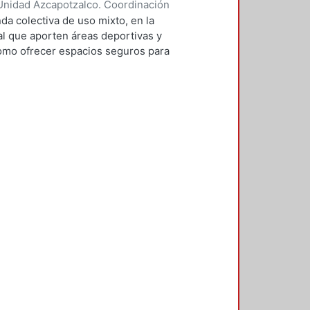
Unidad Azcapotzalco. Coordinación
ontaño, Andrea
da colectiva de uso mixto, en la
al que aporten áreas deportivas y
como ofrecer espacios seguros para
n la intención de aprovechar zonas
condiciones de vivienda de la zona,
do en el contexto que rodea al
oro de la imagen urbana, el exceso
bano, el mejoramiento de vialidades