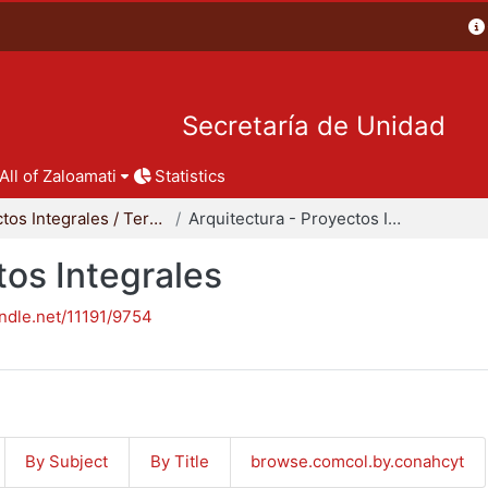
Secretaría de Unidad
All of Zaloamati
Statistics
Proyectos Integrales / Terminales - Licenciatura
Arquitectura - Proyectos Integrales
tos Integrales
andle.net/11191/9754
By Subject
By Title
browse.comcol.by.conahcyt