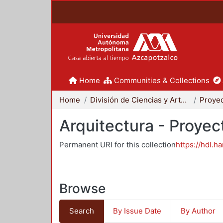
Home
Communities & Collections
Home
División de Ciencias y Artes para el Diseño
Arquitectura - Proyec
Permanent URI for this collection
https://hdl.h
Browse
Search
By Issue Date
By Author