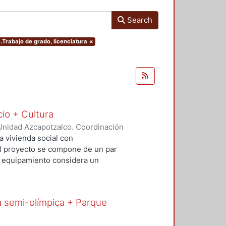
Search
e.Trabajo de grado, licenciatura
×
cio + Cultura
Unidad Azcapotzalco. Coordinación
Rivero, Yesenia
;
Salvador Ramírez,
a vivienda social con
 El proyecto se compone de un par
El equipamiento considera un
io comercial básico que contribuya
al. Con este proyecto se busca
uible además de incluir espacios
a semi-olímpica + Parque
re vehículos, ciclistas y peatones.