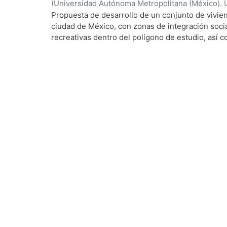
(
Universidad Autónoma Metropolitana (México). 
de Servicios de Información.
,
2023-10
)
Lozano M
Propuesta de desarrollo de un conjunto de vivien
ciudad de México, con zonas de integración soci
recreativas dentro del polígono de estudio, así 
crecimiento y beneficio de la población, esto co
con potencial de desarrollo urbano, mejorar las 
y reactivar las interacciones sociales intervinien
terreno para tratar problemáticas como el deteri
de basura en las calles, la falta de mobiliario ur
entre otras.