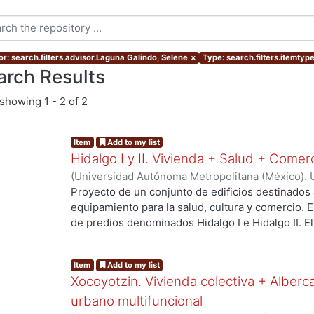
or: search.filters.advisor.Laguna Galindo, Selene
×
Type: search.filters.itemtyp
arch Results
showing
1 - 2 of 2
Item
Add to my list
Hidalgo I y II. Vivienda + Salud + Comer
(
Universidad Autónoma Metropolitana (México). 
de Servicios de Información.
,
2023-10
)
Escalona 
Proyecto de un conjunto de edificios destinados 
Raymundo David
equipamiento para la salud, cultura y comercio.
de predios denominados Hidalgo I e Hidalgo II. 
centro de salud urbano, un planetario y un espac
a los habitantes del proyecto y público en gener
Item
Add to my list
resolver el deterioro y escasez de vivienda aseq
Xocoyotzin. Vivienda colectiva + Alberc
verdes, áreas sociales, y mejorar la movilidad ent
urbano multifuncional