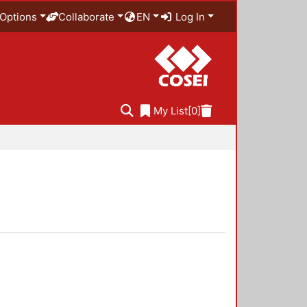
Options
Collaborate
EN
Log In
My List
[0]