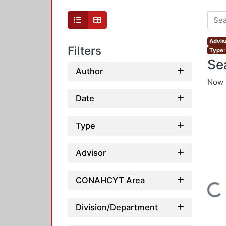
Advis
Filters
Type:
Se
Author
Now 
Date
Type
Advisor
CONAHCYT Area
Loading...
Division/Department