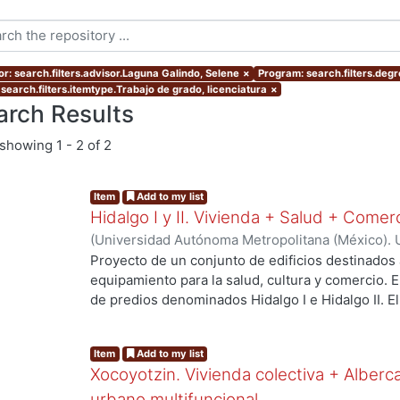
or: search.filters.advisor.Laguna Galindo, Selene
×
Program: search.filters.deg
 search.filters.itemtype.Trabajo de grado, licenciatura
×
arch Results
showing
1 - 2 of 2
Item
Add to my list
Hidalgo I y II. Vivienda + Salud + Comer
(
Universidad Autónoma Metropolitana (México). 
de Servicios de Información.
,
2023-10
)
Escalona 
Proyecto de un conjunto de edificios destinados 
Raymundo David
equipamiento para la salud, cultura y comercio.
de predios denominados Hidalgo I e Hidalgo II. 
centro de salud urbano, un planetario y un espac
a los habitantes del proyecto y público en gener
Item
Add to my list
resolver el deterioro y escasez de vivienda aseq
Xocoyotzin. Vivienda colectiva + Alberc
verdes, áreas sociales, y mejorar la movilidad ent
urbano multifuncional