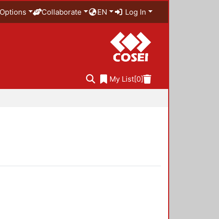
Options
Collaborate
EN
Log In
My List
[0]