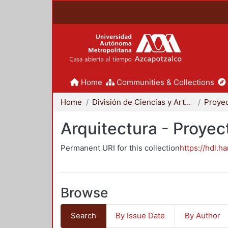
Home
Communities & Collections
Home
División de Ciencias y Artes para el Diseño
Arquitectura - Proyec
Permanent URI for this collection
https://hdl.h
Browse
Search
By Issue Date
By Author