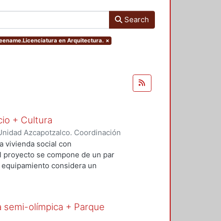
Search
reename.Licenciatura en Arquitectura.
×
cio + Cultura
Unidad Azcapotzalco. Coordinación
Rivero, Yesenia
;
Salvador Ramírez,
a vivienda social con
 El proyecto se compone de un par
El equipamiento considera un
io comercial básico que contribuya
al. Con este proyecto se busca
uible además de incluir espacios
a semi-olímpica + Parque
re vehículos, ciclistas y peatones.