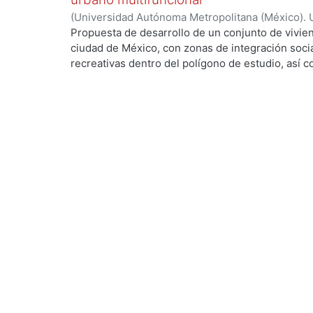
(
Universidad Autónoma Metropolitana (México). 
de Servicios de Información.
,
2023-10
)
Lozano M
Propuesta de desarrollo de un conjunto de vivien
ciudad de México, con zonas de integración soci
recreativas dentro del polígono de estudio, así 
crecimiento y beneficio de la población, esto co
con potencial de desarrollo urbano, mejorar las 
y reactivar las interacciones sociales intervinien
terreno para tratar problemáticas como el deteri
de basura en las calles, la falta de mobiliario ur
entre otras.