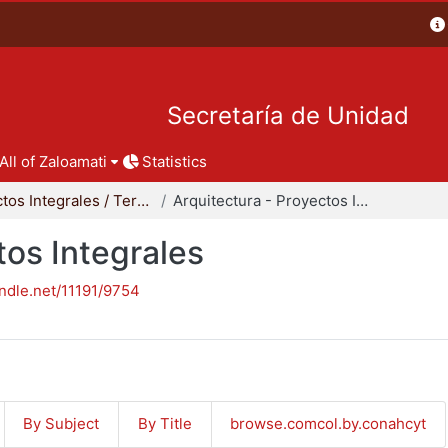
Secretaría de Unidad
All of Zaloamati
Statistics
Proyectos Integrales / Terminales - Licenciatura
Arquitectura - Proyectos Integrales
tos Integrales
andle.net/11191/9754
By Subject
By Title
browse.comcol.by.conahcyt