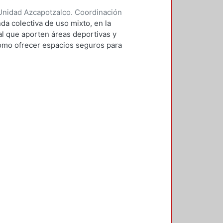
Unidad Azcapotzalco. Coordinación
ontaño, Andrea
da colectiva de uso mixto, en la
al que aporten áreas deportivas y
como ofrecer espacios seguros para
n la intención de aprovechar zonas
condiciones de vivienda de la zona,
do en el contexto que rodea al
oro de la imagen urbana, el exceso
bano, el mejoramiento de vialidades