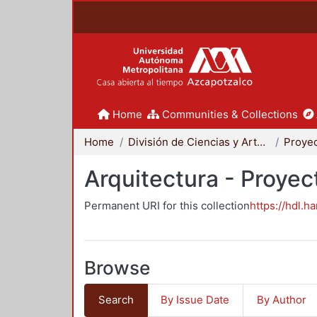
Home
Communities & Collections
Home
División de Ciencias y Artes para el Diseño
Arquitectura - Proyec
Permanent URI for this collection
https://hdl.h
Browse
Search
By Issue Date
By Author