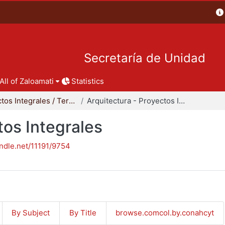
Secretaría de Unidad
All of Zaloamati
Statistics
Proyectos Integrales / Terminales - Licenciatura
Arquitectura - Proyectos Integrales
tos Integrales
andle.net/11191/9754
By Subject
By Title
browse.comcol.by.conahcyt