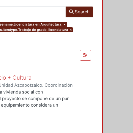
Search
reename.Licenciatura en Arquitectura.
×
rs.itemtype.Trabajo de grado, licenciatura
×
cio + Cultura
Unidad Azcapotzalco. Coordinación
Rivero, Yesenia
;
Salvador Ramírez,
a vivienda social con
 El proyecto se compone de un par
El equipamiento considera un
io comercial básico que contribuya
al. Con este proyecto se busca
uible además de incluir espacios
re vehículos, ciclistas y peatones.