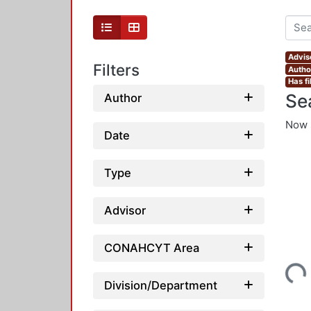
Advis
Filters
Autho
Has fi
Se
Author
Now 
Date
Type
Advisor
CONAHCYT Area
Loading...
Division/Department