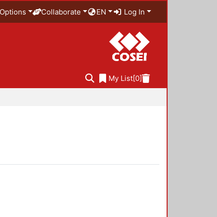
Options
Collaborate
EN
Log In
My List
[0]