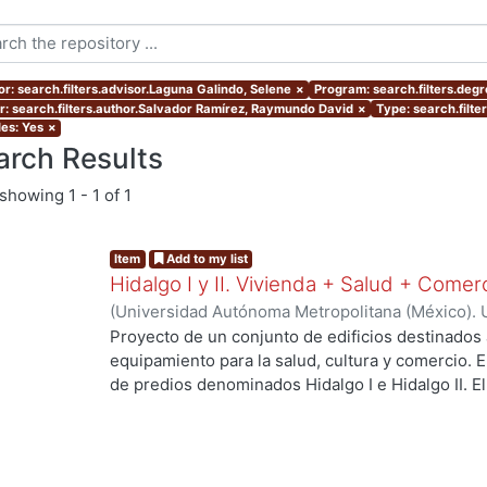
or: search.filters.advisor.Laguna Galindo, Selene
×
Program: search.filters.deg
r: search.filters.author.Salvador Ramírez, Raymundo David
×
Type: search.filte
les: Yes
×
arch Results
showing
1 - 1 of 1
Item
Add to my list
Hidalgo I y II. Vivienda + Salud + Comer
(
Universidad Autónoma Metropolitana (México). 
de Servicios de Información.
,
2023-10
)
Escalona 
Proyecto de un conjunto de edificios destinados 
Raymundo David
equipamiento para la salud, cultura y comercio.
de predios denominados Hidalgo I e Hidalgo II. 
centro de salud urbano, un planetario y un espac
a los habitantes del proyecto y público en gener
resolver el deterioro y escasez de vivienda aseq
verdes, áreas sociales, y mejorar la movilidad ent