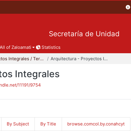
Secretaría de Unidad
All of Zaloamati
Statistics
Proyectos Integrales / Terminales - Licenciatura
Arquitectura - Proyectos Integrales
tos Integrales
andle.net/11191/9754
By Subject
By Title
browse.comcol.by.conahcyt