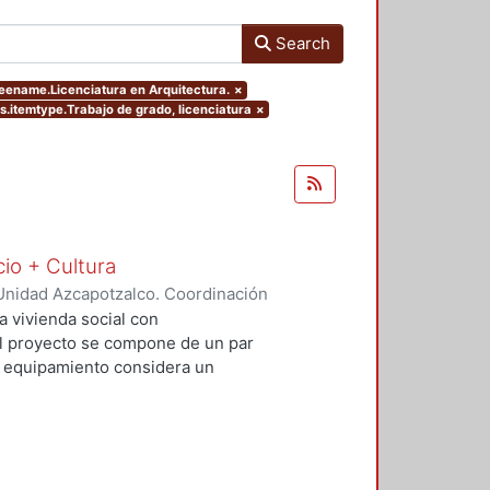
Search
reename.Licenciatura en Arquitectura.
×
rs.itemtype.Trabajo de grado, licenciatura
×
cio + Cultura
Unidad Azcapotzalco. Coordinación
Rivero, Yesenia
;
Salvador Ramírez,
a vivienda social con
 El proyecto se compone de un par
El equipamiento considera un
io comercial básico que contribuya
al. Con este proyecto se busca
uible además de incluir espacios
re vehículos, ciclistas y peatones.