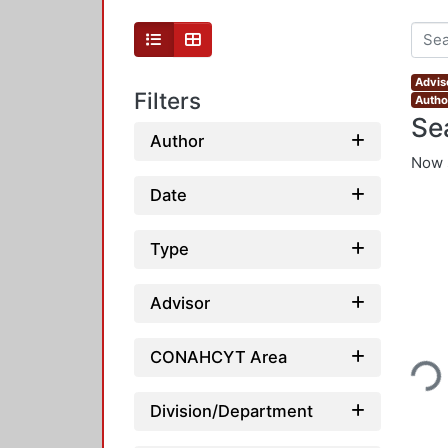
Advis
Filters
Autho
Se
Author
Now 
Date
Type
Advisor
Loading...
CONAHCYT Area
Division/Department