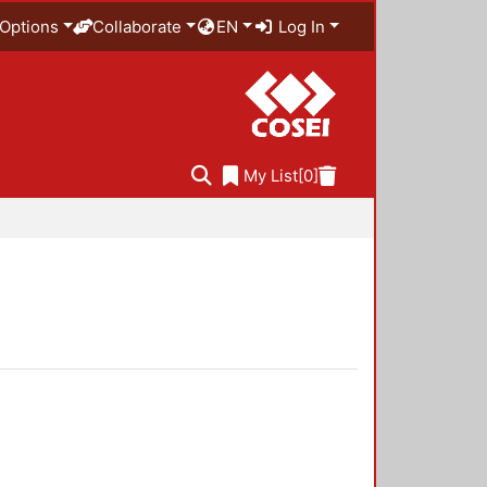
Options
Collaborate
EN
Log In
My List
[0]