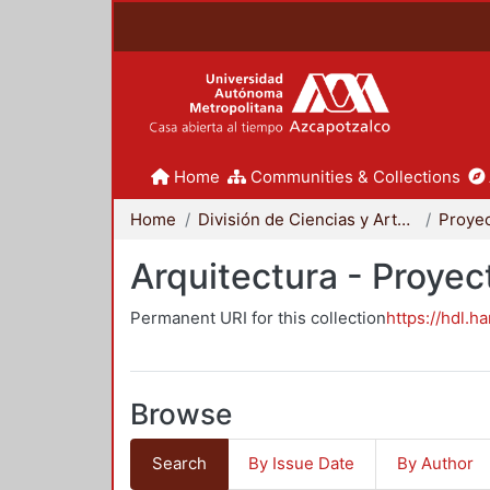
Home
Communities & Collections
Home
División de Ciencias y Artes para el Diseño
Arquitectura - Proyec
Permanent URI for this collection
https://hdl.h
Browse
Search
By Issue Date
By Author