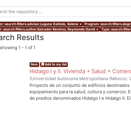
or: search.filters.advisor.Laguna Galindo, Selene
×
Program: search.filters.deg
r: search.filters.author.Salvador Ramírez, Raymundo David
×
Type: search.filte
arch Results
showing
1 - 1 of 1
Item
Add to my list
Hidalgo I y II. Vivienda + Salud + Comer
(
Universidad Autónoma Metropolitana (México). 
de Servicios de Información.
,
2023-10
)
Escalona 
Proyecto de un conjunto de edificios destinados 
Raymundo David
equipamiento para la salud, cultura y comercio.
de predios denominados Hidalgo I e Hidalgo II. 
centro de salud urbano, un planetario y un espac
a los habitantes del proyecto y público en gener
resolver el deterioro y escasez de vivienda aseq
verdes, áreas sociales, y mejorar la movilidad ent