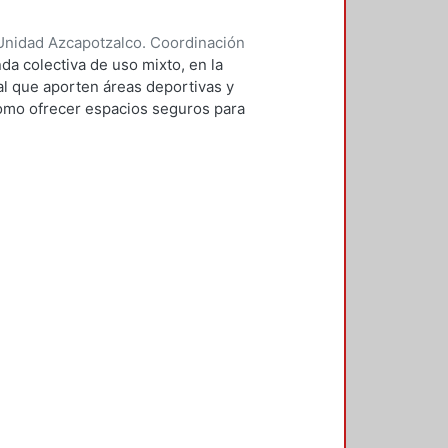
Unidad Azcapotzalco. Coordinación
ontaño, Andrea
da colectiva de uso mixto, en la
al que aporten áreas deportivas y
como ofrecer espacios seguros para
n la intención de aprovechar zonas
condiciones de vivienda de la zona,
do en el contexto que rodea al
oro de la imagen urbana, el exceso
bano, el mejoramiento de vialidades