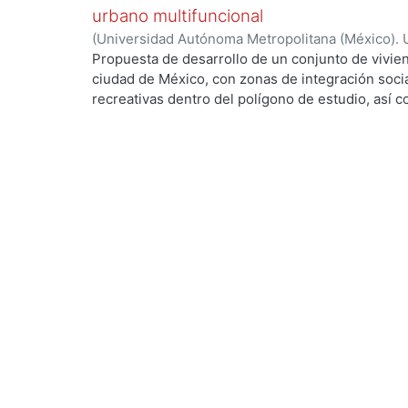
urbano multifuncional
(
Universidad Autónoma Metropolitana (México). 
de Servicios de Información.
,
2023-10
)
Lozano M
Propuesta de desarrollo de un conjunto de vivien
ciudad de México, con zonas de integración soci
recreativas dentro del polígono de estudio, así 
ng...
crecimiento y beneficio de la población, esto co
con potencial de desarrollo urbano, mejorar las 
y reactivar las interacciones sociales intervinien
terreno para tratar problemáticas como el deteri
de basura en las calles, la falta de mobiliario ur
entre otras.