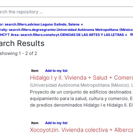
or: search.filters.advisor.Laguna Galindo, Selene
×
rsity: search.filters.degreegrantor.Universidad Autónoma Metropolitana (México
S
CYT Area: search.filters.conahcyt.CIENCIAS DE LAS ARTES Y LAS LETRAS
×
arch Results
showing
1 - 2 of 2
Item
Add to my list
Hidalgo I y II. Vivienda + Salud + Comer
(
Universidad Autónoma Metropolitana (México). 
de Servicios de Información.
,
2023-10
)
Escalona 
Proyecto de un conjunto de edificios destinados 
Raymundo David
equipamiento para la salud, cultura y comercio.
de predios denominados Hidalgo I e Hidalgo II. 
centro de salud urbano, un planetario y un espac
ng...
a los habitantes del proyecto y público en gener
Item
Add to my list
resolver el deterioro y escasez de vivienda aseq
Xocoyotzin. Vivienda colectiva + Alberc
verdes, áreas sociales, y mejorar la movilidad ent