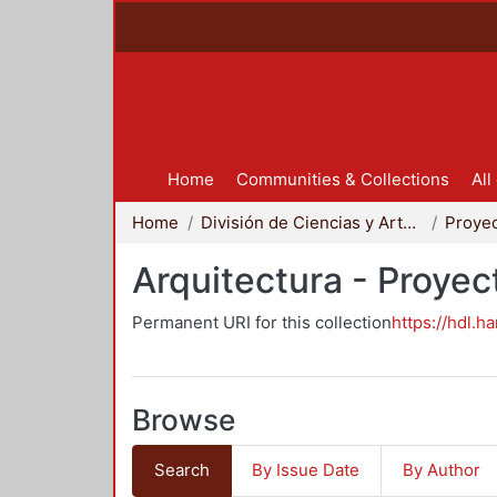
Home
Communities & Collections
All
Home
División de Ciencias y Artes para el Diseño
Arquitectura - Proyec
Permanent URI for this collection
https://hdl.h
Browse
Search
By Issue Date
By Author