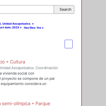
Search
). Unidad Azcapotzalco.
×
tart date: 2023
×
Has files: Yes
×
cio + Cultura
Unidad Azcapotzalco. Coordinación
Rivero, Yesenia
;
Salvador Ramírez,
a vivienda social con
 El proyecto se compone de un par
El equipamiento considera un
io comercial básico que contribuya
al. Con este proyecto se busca
uible además de incluir espacios
a semi-olímpica + Parque
re vehículos, ciclistas y peatones.