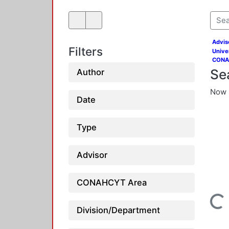
Advis
Filters
Unive
CONAH
Se
Author
Now 
Date
Type
Advisor
CONAHCYT Area
Loadi
Division/Department