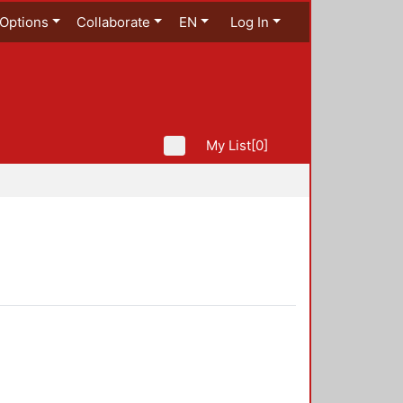
Options
Collaborate
EN
Log In
My List
[0]