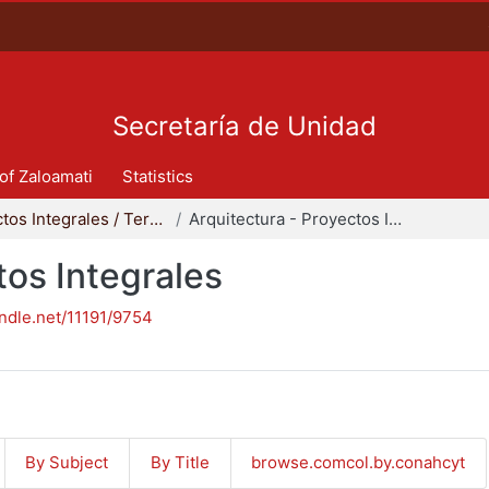
Secretaría de Unidad
 of Zaloamati
Statistics
Proyectos Integrales / Terminales - Licenciatura
Arquitectura - Proyectos Integrales
tos Integrales
andle.net/11191/9754
By Subject
By Title
browse.comcol.by.conahcyt