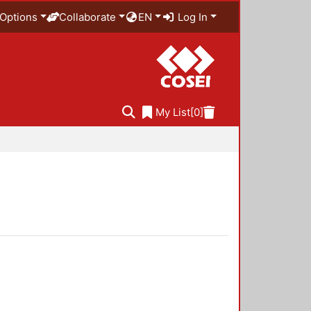
Options
Collaborate
EN
Log In
My List
[0]