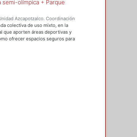
a semi-olímpica + Parque
re vehículos, ciclistas y peatones.
Unidad Azcapotzalco. Coordinación
ontaño, Andrea
da colectiva de uso mixto, en la
al que aporten áreas deportivas y
como ofrecer espacios seguros para
n la intención de aprovechar zonas
condiciones de vivienda de la zona,
do en el contexto que rodea al
oro de la imagen urbana, el exceso
bano, el mejoramiento de vialidades