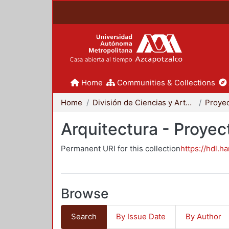
Home
Communities & Collections
Home
División de Ciencias y Artes para el Diseño
Arquitectura - Proyec
Permanent URI for this collection
https://hdl.h
Browse
Search
By Issue Date
By Author