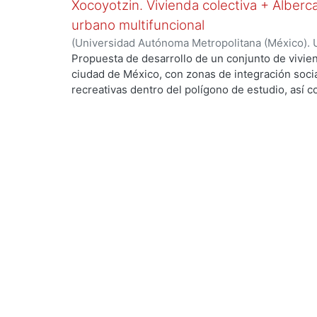
Xocoyotzin. Vivienda colectiva + Alberc
verdes, áreas sociales, y mejorar la movilidad ent
urbano multifuncional
(
Universidad Autónoma Metropolitana (México). 
de Servicios de Información.
,
2023-10
)
Lozano M
Propuesta de desarrollo de un conjunto de vivien
ciudad de México, con zonas de integración soci
recreativas dentro del polígono de estudio, así 
crecimiento y beneficio de la población, esto co
con potencial de desarrollo urbano, mejorar las 
y reactivar las interacciones sociales intervinien
terreno para tratar problemáticas como el deteri
de basura en las calles, la falta de mobiliario ur
entre otras.