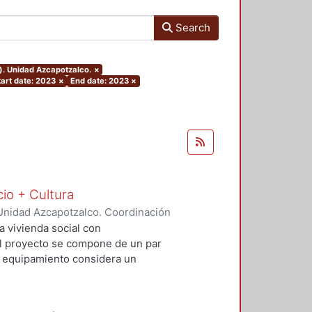
Search
). Unidad Azcapotzalco.
×
tart date: 2023
×
End date: 2023
×
cio + Cultura
Unidad Azcapotzalco. Coordinación
Rivero, Yesenia
;
Salvador Ramírez,
a vivienda social con
 El proyecto se compone de un par
El equipamiento considera un
io comercial básico que contribuya
al. Con este proyecto se busca
uible además de incluir espacios