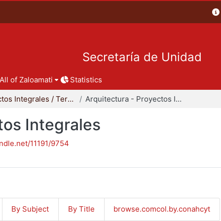
Secretaría de Unidad
All of Zaloamati
Statistics
Proyectos Integrales / Terminales - Licenciatura
Arquitectura - Proyectos Integrales
tos Integrales
andle.net/11191/9754
By Subject
By Title
browse.comcol.by.conahcyt