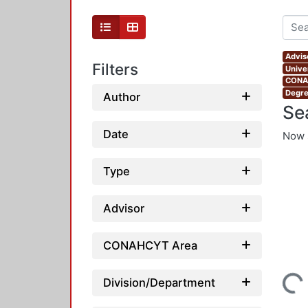
Advis
Filters
Unive
CONAH
Degre
Author
Se
Date
Now 
Type
Advisor
CONAHCYT Area
Loading...
Division/Department