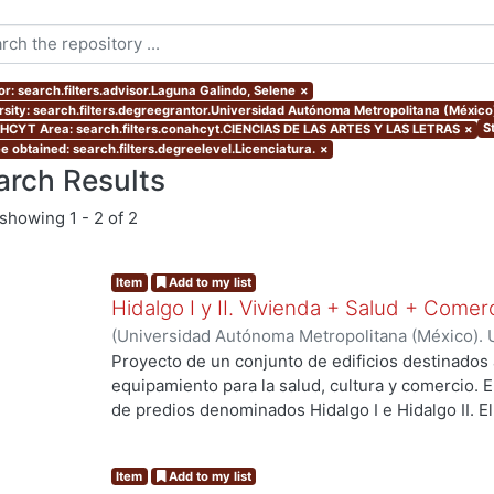
or: search.filters.advisor.Laguna Galindo, Selene
×
rsity: search.filters.degreegrantor.Universidad Autónoma Metropolitana (México
S
CYT Area: search.filters.conahcyt.CIENCIAS DE LAS ARTES Y LAS LETRAS
×
e obtained: search.filters.degreelevel.Licenciatura.
×
arch Results
showing
1 - 2 of 2
Item
Add to my list
Hidalgo I y II. Vivienda + Salud + Comer
(
Universidad Autónoma Metropolitana (México). 
de Servicios de Información.
,
2023-10
)
Escalona 
Proyecto de un conjunto de edificios destinados 
Raymundo David
equipamiento para la salud, cultura y comercio.
de predios denominados Hidalgo I e Hidalgo II. 
centro de salud urbano, un planetario y un espac
a los habitantes del proyecto y público en gener
Item
Add to my list
resolver el deterioro y escasez de vivienda aseq