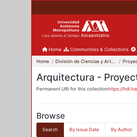
Home
Communities & Collections
Home
División de Ciencias y Artes para el Diseño
Arquitectura - Proyec
Permanent URI for this collection
https://hdl.h
Browse
Search
By Issue Date
By Author