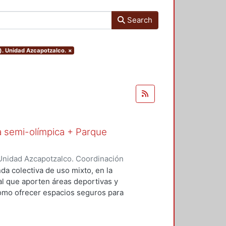
Search
). Unidad Azcapotzalco.
×
a semi-olímpica + Parque
Unidad Azcapotzalco. Coordinación
ontaño, Andrea
da colectiva de uso mixto, en la
al que aporten áreas deportivas y
como ofrecer espacios seguros para
n la intención de aprovechar zonas
condiciones de vivienda de la zona,
do en el contexto que rodea al