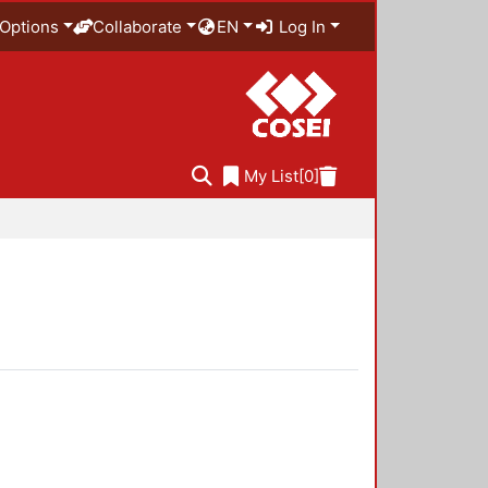
Options
Collaborate
EN
Log In
My List
[0]