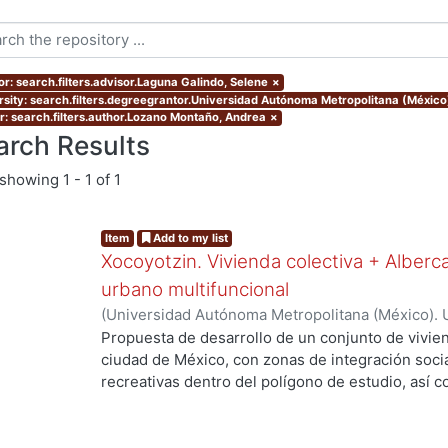
or: search.filters.advisor.Laguna Galindo, Selene
×
rsity: search.filters.degreegrantor.Universidad Autónoma Metropolitana (México
r: search.filters.author.Lozano Montaño, Andrea
×
arch Results
showing
1 - 1 of 1
Item
Add to my list
Xocoyotzin. Vivienda colectiva + Alberc
urbano multifuncional
(
Universidad Autónoma Metropolitana (México). 
de Servicios de Información.
,
2023-10
)
Lozano M
Propuesta de desarrollo de un conjunto de vivien
ciudad de México, con zonas de integración soci
recreativas dentro del polígono de estudio, así 
crecimiento y beneficio de la población, esto co
con potencial de desarrollo urbano, mejorar las 
y reactivar las interacciones sociales intervinien