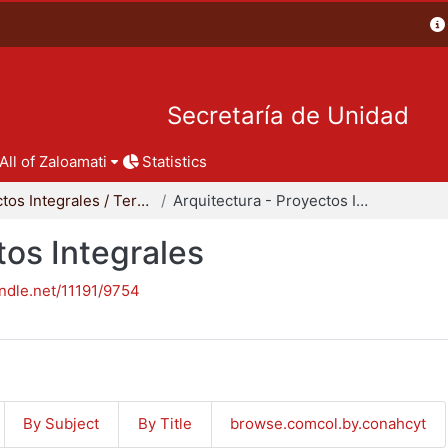
Secretaría de Unidad
All of Zaloamati
Statistics
Proyectos Integrales / Terminales - Licenciatura
Arquitectura - Proyectos Integrales
tos Integrales
andle.net/11191/9754
By Subject
By Title
browse.comcol.by.conahcyt