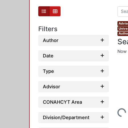
Advis
Filters
Unive
Autho
Se
Author
Now 
Date
Type
Advisor
CONAHCYT Area
Loading...
Division/Department