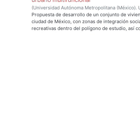
(
Universidad Autónoma Metropolitana (México). 
de Servicios de Información.
,
2023-10
)
Lozano M
Propuesta de desarrollo de un conjunto de vivien
ciudad de México, con zonas de integración soci
recreativas dentro del polígono de estudio, así 
crecimiento y beneficio de la población, esto co
con potencial de desarrollo urbano, mejorar las 
y reactivar las interacciones sociales intervinien
terreno para tratar problemáticas como el deteri
de basura en las calles, la falta de mobiliario ur
entre otras.