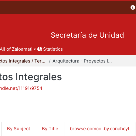
Secretaría de Unidad
All of Zaloamati
Statistics
Proyectos Integrales / Terminales - Licenciatura
Arquitectura - Proyectos Integrales
tos Integrales
andle.net/11191/9754
By Subject
By Title
browse.comcol.by.conahcyt