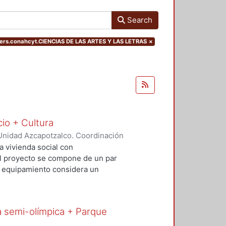
Search
ters.conahcyt.CIENCIAS DE LAS ARTES Y LAS LETRAS
×
cio + Cultura
Unidad Azcapotzalco. Coordinación
Rivero, Yesenia
;
Salvador Ramírez,
a vivienda social con
 El proyecto se compone de un par
El equipamiento considera un
io comercial básico que contribuya
al. Con este proyecto se busca
uible además de incluir espacios
a semi-olímpica + Parque
re vehículos, ciclistas y peatones.