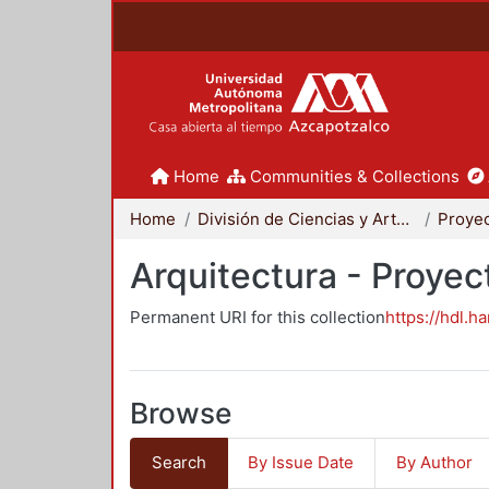
Home
Communities & Collections
Home
División de Ciencias y Artes para el Diseño
Arquitectura - Proyec
Permanent URI for this collection
https://hdl.h
Browse
Search
By Issue Date
By Author