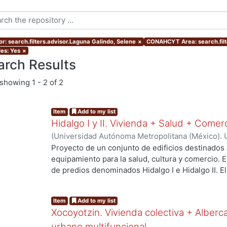
or: search.filters.advisor.Laguna Galindo, Selene
×
CONAHCYT Area: search.fil
les: Yes
×
arch Results
showing
1 - 2 of 2
Item
Add to my list
Hidalgo I y II. Vivienda + Salud + Comer
(
Universidad Autónoma Metropolitana (México). 
de Servicios de Información.
,
2023-10
)
Escalona 
Proyecto de un conjunto de edificios destinados 
Raymundo David
equipamiento para la salud, cultura y comercio.
de predios denominados Hidalgo I e Hidalgo II. 
centro de salud urbano, un planetario y un espac
a los habitantes del proyecto y público en gener
Item
Add to my list
resolver el deterioro y escasez de vivienda aseq
Xocoyotzin. Vivienda colectiva + Alberc
verdes, áreas sociales, y mejorar la movilidad ent
urbano multifuncional