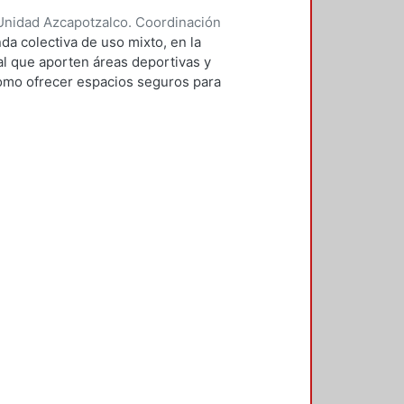
Unidad Azcapotzalco. Coordinación
ontaño, Andrea
da colectiva de uso mixto, en la
al que aporten áreas deportivas y
como ofrecer espacios seguros para
n la intención de aprovechar zonas
condiciones de vivienda de la zona,
do en el contexto que rodea al
oro de la imagen urbana, el exceso
bano, el mejoramiento de vialidades