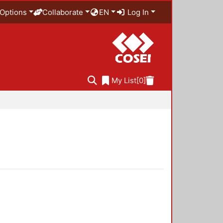
Options
Collaborate
EN
Log In
My List
[0]