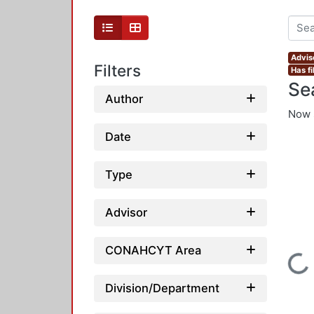
Advis
Filters
Has fi
Se
Author
Now 
Date
Type
Advisor
CONAHCYT Area
Loading...
Division/Department