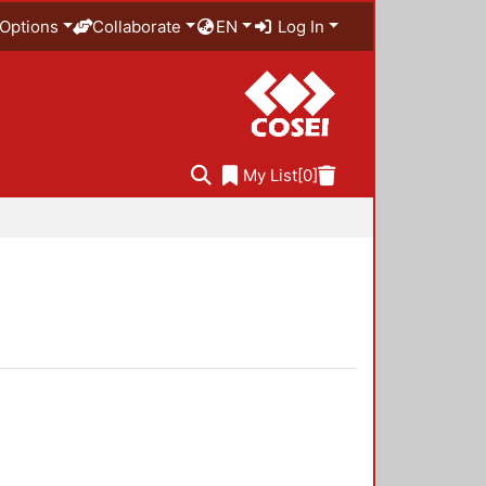
Options
Collaborate
EN
Log In
My List
[0]