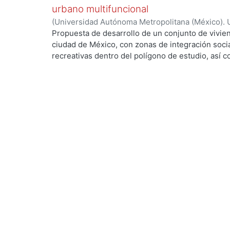
urbano multifuncional
(
Universidad Autónoma Metropolitana (México). 
de Servicios de Información.
,
2023-10
)
Lozano M
Propuesta de desarrollo de un conjunto de vivien
ciudad de México, con zonas de integración soci
recreativas dentro del polígono de estudio, así 
crecimiento y beneficio de la población, esto co
con potencial de desarrollo urbano, mejorar las 
y reactivar las interacciones sociales intervinien
terreno para tratar problemáticas como el deteri
de basura en las calles, la falta de mobiliario ur
entre otras.