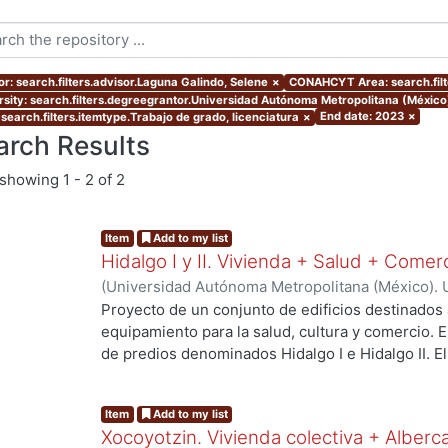
or: search.filters.advisor.Laguna Galindo, Selene
×
CONAHCYT Area: search.fil
rsity: search.filters.degreegrantor.Universidad Autónoma Metropolitana (México
End date: 2023
×
 search.filters.itemtype.Trabajo de grado, licenciatura
×
arch Results
showing
1 - 2 of 2
Item
Add to my list
Hidalgo I y II. Vivienda + Salud + Comer
(
Universidad Autónoma Metropolitana (México). 
de Servicios de Información.
,
2023-10
)
Escalona 
Proyecto de un conjunto de edificios destinados 
Raymundo David
equipamiento para la salud, cultura y comercio.
de predios denominados Hidalgo I e Hidalgo II. 
centro de salud urbano, un planetario y un espac
a los habitantes del proyecto y público en gener
Item
Add to my list
resolver el deterioro y escasez de vivienda aseq
Xocoyotzin. Vivienda colectiva + Alberc
verdes, áreas sociales, y mejorar la movilidad ent