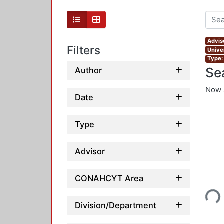
Advis
Filters
Unive
Type:
Se
Author
Now 
Date
Type
Advisor
Loading...
CONAHCYT Area
Division/Department