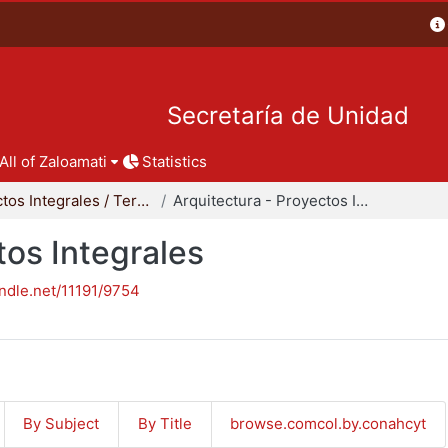
Secretaría de Unidad
All of Zaloamati
Statistics
Proyectos Integrales / Terminales - Licenciatura
Arquitectura - Proyectos Integrales
tos Integrales
andle.net/11191/9754
By Subject
By Title
browse.comcol.by.conahcyt