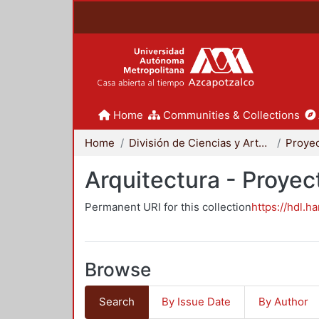
Home
Communities & Collections
Home
División de Ciencias y Artes para el Diseño
Arquitectura - Proyec
Permanent URI for this collection
https://hdl.h
Browse
Search
By Issue Date
By Author