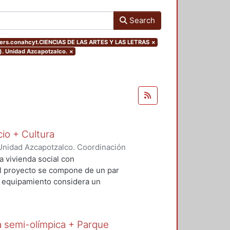
Search
ters.conahcyt.CIENCIAS DE LAS ARTES Y LAS LETRAS
×
). Unidad Azcapotzalco.
×
cio + Cultura
Unidad Azcapotzalco. Coordinación
Rivero, Yesenia
;
Salvador Ramírez,
a vivienda social con
 El proyecto se compone de un par
El equipamiento considera un
io comercial básico que contribuya
al. Con este proyecto se busca
uible además de incluir espacios
a semi-olímpica + Parque
re vehículos, ciclistas y peatones.