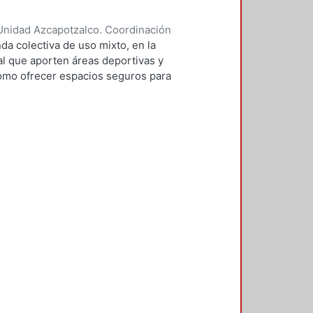
Unidad Azcapotzalco. Coordinación
ontaño, Andrea
da colectiva de uso mixto, en la
al que aporten áreas deportivas y
como ofrecer espacios seguros para
n la intención de aprovechar zonas
condiciones de vivienda de la zona,
do en el contexto que rodea al
oro de la imagen urbana, el exceso
bano, el mejoramiento de vialidades