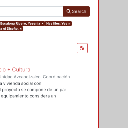
Search
r.Escalona Rivero, Yesenia
×
Has files: Yes
×
a el Diseño.
×
cio + Cultura
Unidad Azcapotzalco. Coordinación
Rivero, Yesenia
;
Salvador Ramírez,
a vivienda social con
 El proyecto se compone de un par
El equipamiento considera un
io comercial básico que contribuya
al. Con este proyecto se busca
uible además de incluir espacios
re vehículos, ciclistas y peatones.