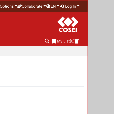
Options
Collaborate
EN
Log In
My List
[0]