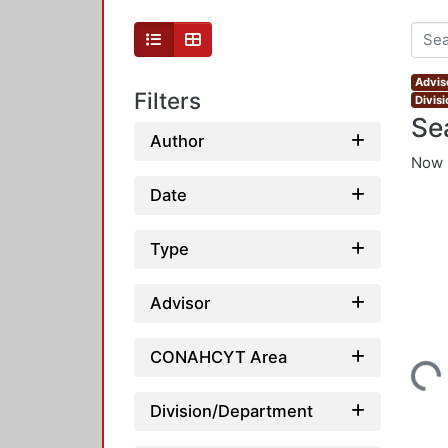
Advis
Filters
Divis
Se
Author
Now 
Date
Type
Advisor
CONAHCYT Area
Loading...
Division/Department