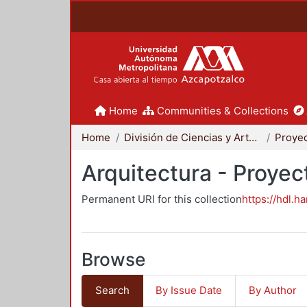
Home
Communities & Collections
Home
División de Ciencias y Artes para el Diseño
Arquitectura - Proyec
Permanent URI for this collection
https://hdl.h
Browse
Search
By Issue Date
By Author