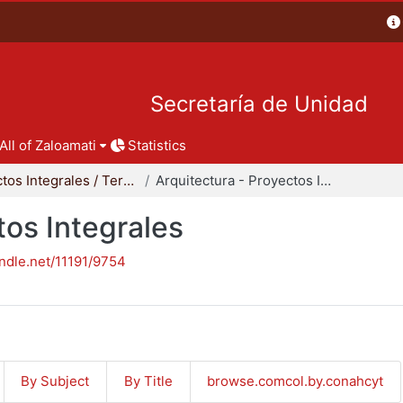
Secretaría de Unidad
All of Zaloamati
Statistics
Proyectos Integrales / Terminales - Licenciatura
Arquitectura - Proyectos Integrales
tos Integrales
andle.net/11191/9754
By Subject
By Title
browse.comcol.by.conahcyt