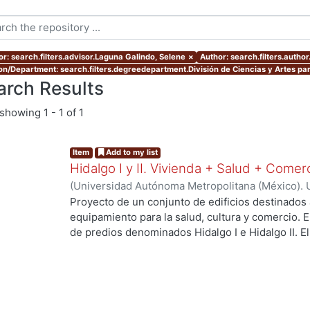
or: search.filters.advisor.Laguna Galindo, Selene
×
Author: search.filters.autho
ion/Department: search.filters.degreedepartment.División de Ciencias y Artes par
arch Results
showing
1 - 1 of 1
Item
Add to my list
Hidalgo I y II. Vivienda + Salud + Comer
(
Universidad Autónoma Metropolitana (México). 
de Servicios de Información.
,
2023-10
)
Escalona 
Proyecto de un conjunto de edificios destinados 
Raymundo David
equipamiento para la salud, cultura y comercio.
de predios denominados Hidalgo I e Hidalgo II. 
centro de salud urbano, un planetario y un espac
a los habitantes del proyecto y público en gener
resolver el deterioro y escasez de vivienda aseq
verdes, áreas sociales, y mejorar la movilidad ent