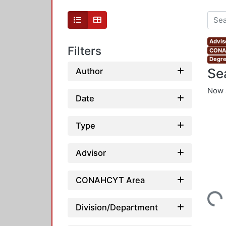
Advis
Filters
CONAH
Degre
Se
Author
Now 
Date
Type
Advisor
CONAHCYT Area
Loading...
Division/Department