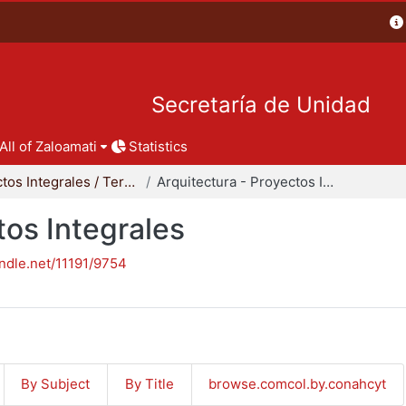
Secretaría de Unidad
All of Zaloamati
Statistics
Proyectos Integrales / Terminales - Licenciatura
Arquitectura - Proyectos Integrales
tos Integrales
andle.net/11191/9754
By Subject
By Title
browse.comcol.by.conahcyt