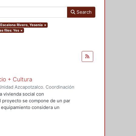
Search
r.Escalona Rivero, Yesenia
×
as files: Yes
×
cio + Cultura
Unidad Azcapotzalco. Coordinación
Rivero, Yesenia
;
Salvador Ramírez,
a vivienda social con
 El proyecto se compone de un par
El equipamiento considera un
io comercial básico que contribuya
al. Con este proyecto se busca
uible además de incluir espacios
re vehículos, ciclistas y peatones.