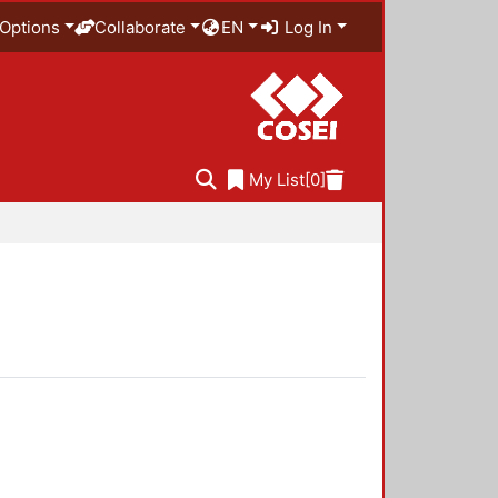
Options
Collaborate
EN
Log In
My List
[0]