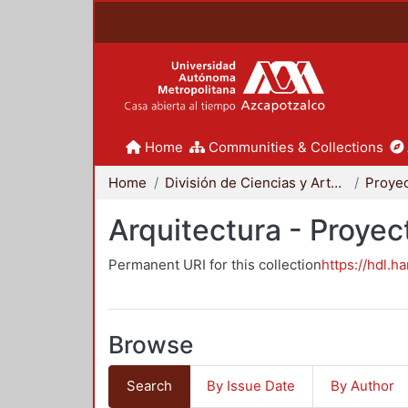
Home
Communities & Collections
Home
División de Ciencias y Artes para el Diseño
Arquitectura - Proyec
Permanent URI for this collection
https://hdl.h
Browse
Search
By Issue Date
By Author