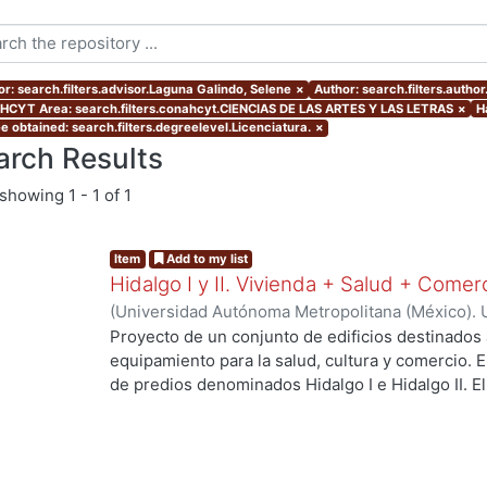
or: search.filters.advisor.Laguna Galindo, Selene
×
Author: search.filters.autho
CYT Area: search.filters.conahcyt.CIENCIAS DE LAS ARTES Y LAS LETRAS
×
H
e obtained: search.filters.degreelevel.Licenciatura.
×
arch Results
showing
1 - 1 of 1
Item
Add to my list
Hidalgo I y II. Vivienda + Salud + Comer
(
Universidad Autónoma Metropolitana (México). 
de Servicios de Información.
,
2023-10
)
Escalona 
Proyecto de un conjunto de edificios destinados 
Raymundo David
equipamiento para la salud, cultura y comercio.
de predios denominados Hidalgo I e Hidalgo II. 
centro de salud urbano, un planetario y un espac
a los habitantes del proyecto y público en gener
resolver el deterioro y escasez de vivienda aseq
verdes, áreas sociales, y mejorar la movilidad ent